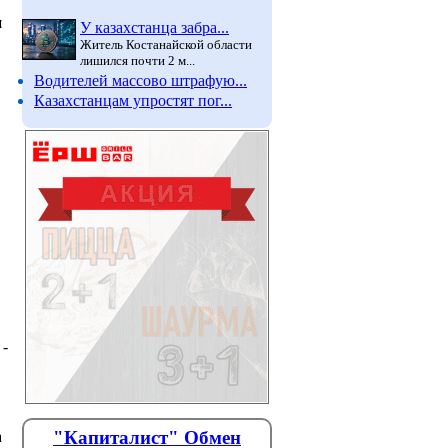
я
У казахстанца забра...
Житель Костанайской области
лишился почти 2 м...
Водителей массово штрафую...
Казахстанцам упростят пог...
,
 -
"Капиталист" Обмен
а