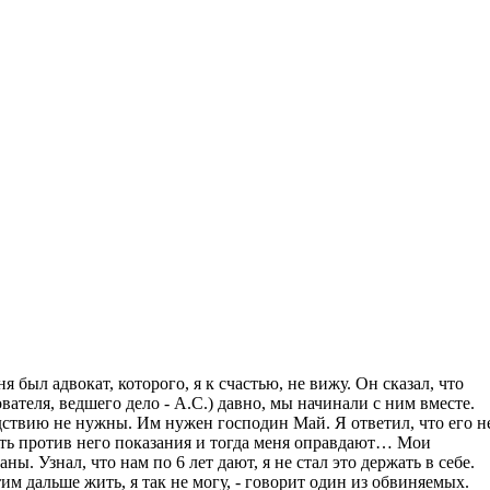
я был адвокат, которого, я к счастью, не вижу. Он сказал, что
теля, ведшего дело - А.С.) давно, мы начинали с ним вместе.
вию не нужны. Им нужен господин Май. Я ответил, что его н
дать против него показания и тогда меня оправдают… Мои
ы. Узнал, что нам по 6 лет дают, я не стал это держать в себе.
им дальше жить, я так не могу, - говорит один из обвиняемых.