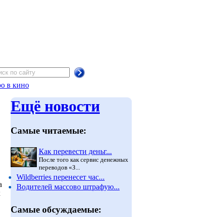
о в кино
Ещё новости
Самые читаемые:
Как перевести деньг...
После того как сервис денежных
переводов «З...
Wildberries перенесет час...
а
Водителей массово штрафую...
х
Самые обсуждаемые: