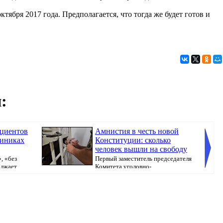
тября 2017 года. Предполагается, что тогда же будет готов и
:
ациентов
Амнистия в честь новой
линиках
Конституции: сколько
человек вышли на свободу
, «без
Первый заместитель председателя
олжает
Комитета уголовно-
исполнительной системы МВ...