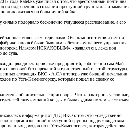
2017 года Ratel.kz уже писал о том, что арестованный почти два
зад по подозрению в создании преступной группы для отмывани
иновник оказался на больничной койке.
у сильно подорвало бесконечно тянущееся расследование, а его
сейчас знакомлюсь с материалами. Очень много томов и нет ни
 Сфабриковано всё было бывшим работником нашего управления
еногорска Ильясом ИСКАКОВЫМ», - заявлял он, лёжа под
 до суда.
, входил ряд директоров лже-предприятий, собственно сам Май
т в налоговой без нареканий и единственный из этой структуры,
твенных служащих ВКО - А.С.) и теперь уже бывший начальник
ходов по Усть-Каменогорску, который пошел на сделку со
ынесены обвинительные приговоры. Что характерно - условные
дседателей лже-компаний когда-то была судима по тем же статьям
ликовалась информация от ДГД ВКО о том, что «следственно-
льность организованной преступной группы под руководством
рственных доходов по г. Усть-Каменогорск, которая действовал