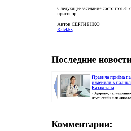
Следующее заседание состоится 31 ок
приговор.
Антон СЕРГИЕНКО
Ratel.kz
Последние новости
Правила приёма п
изменили в полик
Казахстана
«Здоров», «улучшение»
изменений» или «прод
болеть». В поликлини...
Комментарии: