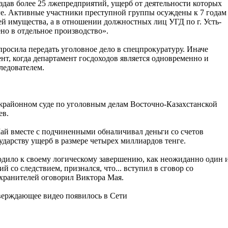
оздав более 25 лжепредприятий, ущерб от деятельности которых
ге. Активные участники преступной группы осуждены к 7 годам
й имущества, а в отношении должностных лиц УГД по г. Усть-
но в отдельное производство».
росила передать уголовное дело в спецпрокуратуру. Иначе
нт, когда департамент госдоходов является одновременно и
ледователем.
районном суде по уголовным делам Восточно-Казахстанской
ев.
ай вместе с подчиненными обналичивал деньги со счетов
ударству ущерб в размере четырех миллиардов тенге.
одило к своему логическому завершению, как неожиданно один 
 со следствием, признался, что... вступил в сговор со
хранителей оговорил Виктора Мая.
ерждающее видео появилось в Сети