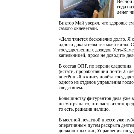
Весной 
года на
денег ч
Виктор Май уверял, что здоровье ем
самого оклеветали.
«Дело тянется бесконечно долго. Я 
одного доказательства моей вины.
государственных доходов Усть-Кам
капельницей, прося не доводить дело
В состав ОПГ, по версии следствия
(кстати, проработавший почти 25 ле
внесённый в книгу почёта государс
одного из отделов управления госдо
следствием.
Большинству фигурантов дела уже в
несмотря на то, что часть из зицпре
то есть, рецидив налицо.
В местной печатной прессе уже пуб
оперативным путем раскрыта деяте
должностных лиц Управления госуда