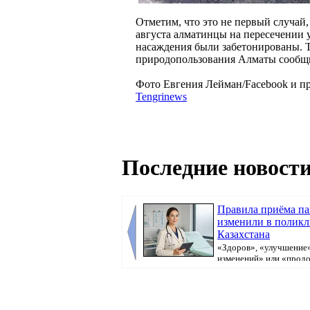
Отметим, что это не первый случай,
августа алматинцы на пересечении 
насаждения были забетонированы. Т
природопользования Алматы сообщи
Фото Евгения Лейман/Facebook и п
Tengrinews
Последние новости
Правила приёма п
изменили в полик
Казахстана
«Здоров», «улучшение»
изменений» или «прод
болеть». В поликлини...