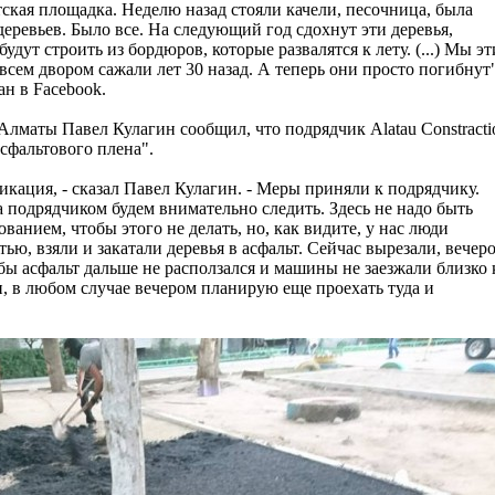
тская площадка. Неделю назад стояли качели, песочница, была
 деревьев. Было все. На следующий год сдохнут эти деревья,
удут строить из бордюров, которые развалятся к лету. (...) Мы эт
 всем двором сажали лет 30 назад. А теперь они просто погибнут"
н в Facebook.
Алматы Павел Кулагин сообщил, что подрядчик Alatau Constracti
асфальтового плена".
икация, - сказал Павел Кулагин. - Меры приняли к подрядчику.
 подрядчиком будем внимательно следить. Здесь не надо быть
ванием, чтобы этого не делать, но, как видите, у нас люди
ью, взяли и закатали деревья в асфальт. Сейчас вырезали, вечер
бы асфальт дальше не расползался и машины не заезжали близко 
, в любом случае вечером планирую еще проехать туда и