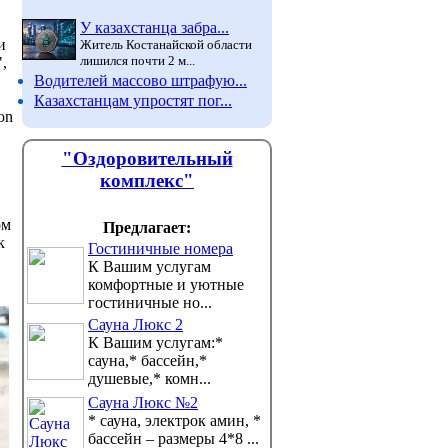
У казахстанца забра...
и
Житель Костанайской области
лишился почти 2 м...
,
Водителей массово штрафую...
Казахстанцам упростят пог...
on
"Оздоровительный
комплекс"
ом
Предлагает:
к
Гостиничные номера
К Вашим услугам
комфортные и уютные
гостиничные но...
Сауна Люкс 2
К Вашим услугам:*
сауна,* бассейн,*
душевые,* комн...
Сауна Люкс №2
* сауна, электрок амин, *
бассейн – размеры 4*8 ...