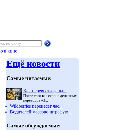
о в кино
Ещё новости
Самые читаемые:
Как перевести деньг...
После того как сервис денежных
переводов «З...
Wildberries перенесет час...
Водителей массово штрафую...
Самые обсуждаемые: