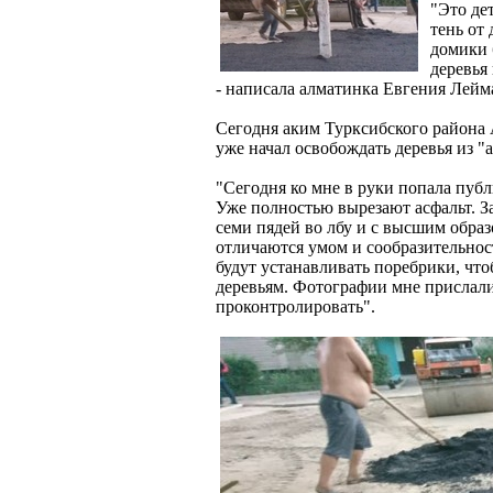
"Это де
тень от
домики б
деревья
- написала алматинка Евгения Лейма
Сегодня аким Турксибского района 
уже начал освобождать деревья из "
"Сегодня ко мне в руки попала публ
Уже полностью вырезают асфальт. За
семи пядей во лбу и с высшим образо
отличаются умом и сообразительност
будут устанавливать поребрики, что
деревьям. Фотографии мне прислали
проконтролировать".