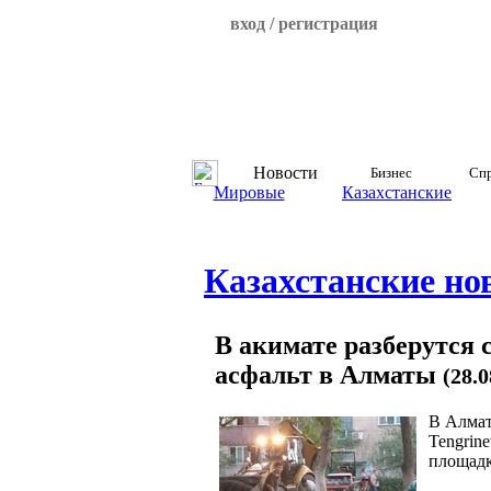
вход / регистрация
Новости
Бизнес
Спр
Мировые
Казахстанские
Казахстанские но
В акимате разберутся 
асфальт в Алматы
(28.
В Алмат
Tengrin
площадк