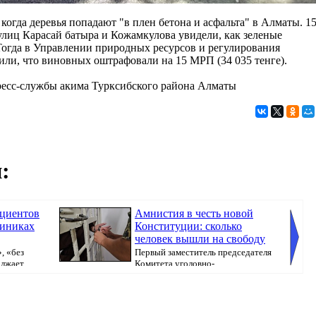
 когда деревья попадают "в плен бетона и асфальта" в Алматы. 1
улиц Карасай батыра и Кожамкулова увидели, как зеленые
огда в Управлении природных ресурсов и регулирования
ли, что виновных оштрафовали на 15 МРП (34 035 тенге).
ресс-службы акима Турксибского района Алматы
:
ациентов
Амнистия в честь новой
линиках
Конституции: сколько
человек вышли на свободу
, «без
Первый заместитель председателя
олжает
Комитета уголовно-
исполнительной системы МВ...