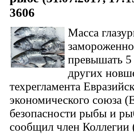
3606
Масса глазур
замороженно
превышать 5 
других новш
техрегламента Евразийс
экономического союза 
безопасности рыбы и р
сообщил член Коллегии 