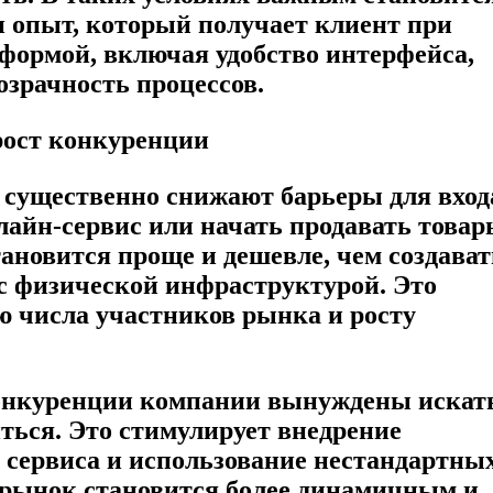
 и опыт, который получает клиент при
формой, включая удобство интерфейса,
озрачность процессов.
рост конкуренции
существенно снижают барьеры для вход
нлайн-сервис или начать продавать това
ановится проще и дешевле, чем создават
с физической инфраструктурой. Это
ю числа участников рынка и росту
конкуренции компании вынуждены искат
ться. Это стимулирует внедрение
 сервиса и использование нестандартны
е рынок становится более динамичным и