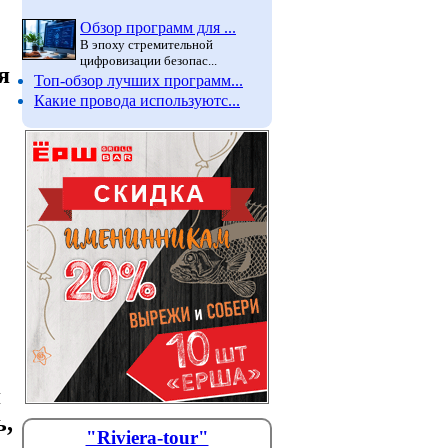
Обзор программ для ...
В эпоху стремительной
цифровизации безопас...
я
Топ-обзор лучших программ...
Какие провода используютс...
я
ь,
"Riviera-tour"