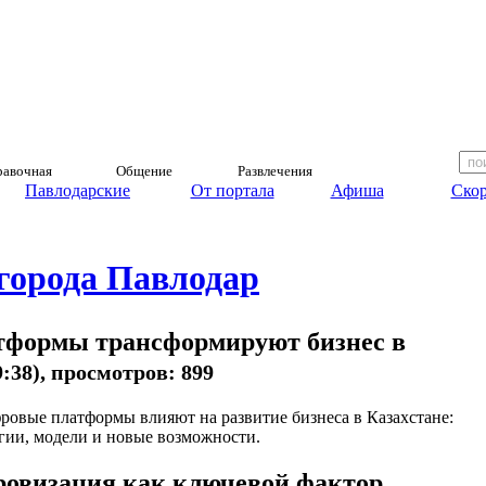
авочная
Общение
Развлечения
Павлодарские
От портала
Афиша
Скор
 города Павлодар
тформы трансформируют бизнес в
09:38), просмотров: 899
ровые платформы влияют на развитие бизнеса в Казахстане:
гии, модели и новые возможности.
овизация как ключевой фактор