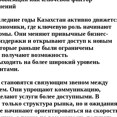
нений
следние годы Казахстан активно движетс
кономики, где ключевую роль начинают
рмы. Они меняют привычные бизнес-
издержки и открывают доступ к новым
оторые раньше были ограничены
, получают возможность
ыходить на более широкий уровень
ентами.
становятся связующим звеном между
лем. Они упрощают коммуникацию,
елают услуги более доступными. В
е только структура рынка, но и ожидани
е начинают ориентироваться на скорост