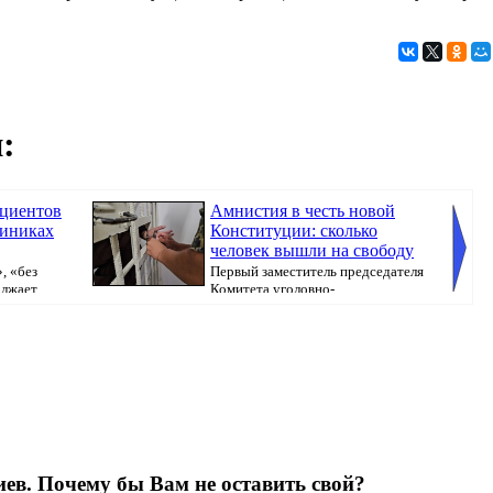
:
ациентов
Амнистия в честь новой
линиках
Конституции: сколько
человек вышли на свободу
, «без
Первый заместитель председателя
олжает
Комитета уголовно-
исполнительной системы МВ...
Казахст
ев. Почему бы Вам не оставить свой?