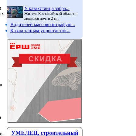
м
У казахстанца забра...
ых
Житель Костанайской области
лишился почти 2 м...
Водителей массово штрафую...
Казахстанцам упростят пог...
в
и
УМЕЛЕЦ, строительный
ю.