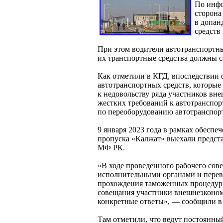
По инфо
сторона
в допан
средств
При этом водители автотранспортны
их транспортные средства должны 
Как отметили в КГД, впоследствии 
автотранспортных средств, которые
к недовольству ряда участников вн
жестких требований к автотранспо
по переоборудованию автотранспорт
9 января 2023 года в рамках обесп
пропуска «Калжат» выехали предста
МФ РК.
«В ходе проведенного рабочего сов
исполнительными органами и перев
прохождения таможенных процедур, 
совещания участники внешнеэкономи
конкретные ответы», — сообщили в
Там отметили, что ведут постоянны