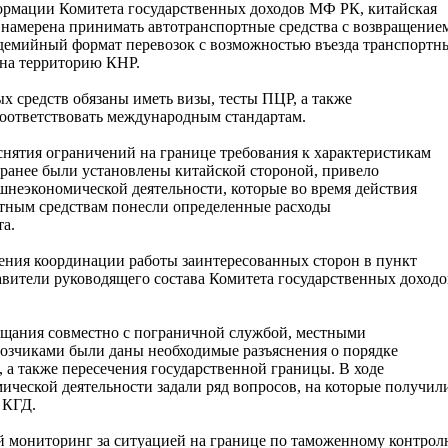
рмации Комитета государственных доходов МФ РК, китайская
 намерена принимать автотранспортные средства с возвращение
демийный формат перевозок с возможностью въезда транспортн
 на территорию КНР.
х средств обязаны иметь визы, тесты ПЦР, а также
соответствовать международным стандартам.
снятия ограничений на границе требования к характеристикам
 ранее были установлены китайской стороной, привело
ешнеэкономической деятельности, которые во время действия
ртным средствам понесли определенные расходы
а.
ечения координации работы заинтересованных сторон в пункт
вители руководящего состава Комитета государственных доходо
ещания совместно с пограничной службой, местными
озчиками были даны необходимые разъяснения о порядке
а также пересечения государственной границы. В ходе
ческой деятельности задали ряд вопросов, на которые получил
 КГД.
й мониторинг за ситуацией на границе по таможенному контрол