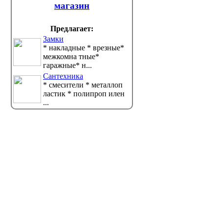
магазин
Предлагает:
Замки
* накладные * врезные*
межкомна тные*
гаражные* н...
Сантехника
* смесители * металлоп
ластик * полипроп илен
Новые предметы появятся в
В Казах
...
школах Казахстана: что
правил
изменится с 2026-2027
- как эт
учебного года
пациен
Министерство просвещения (МП)
Узкие сп
ана продолжает реализацию единой прогр...
направлять пациентов на доп