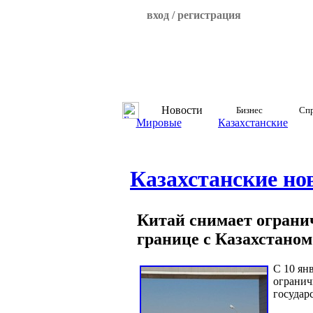
вход / регистрация
Новости
Бизнес
Спр
Мировые
Казахстанские
Казахстанские но
Китай снимает ограни
границе с Казахстано
С 10 ян
огранич
государ