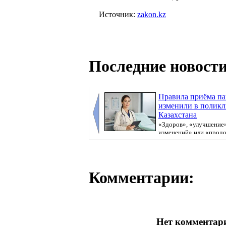
Источник:
zakon.kz
Последние новости
Правила приёма п
изменили в полик
Казахстана
«Здоров», «улучшение»
изменений» или «прод
болеть». В поликлини...
Комментарии:
Нет комментари