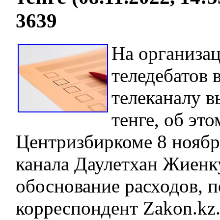
3639
На организа
теледебатов 
телеканалу в
тенге, об эт
Центризбиркоме 8 ноябр
канала Даулетхан Жиенк
обоснование расходов, п
корреспондент Zakon.kz