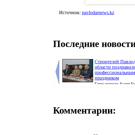
Источник:
pavlodarnews.kz
Последние новости
Строителей Павло
области поздравил
профессиональным
праздником
Глава региона Асаин Б
вручил им государственные, ведомственные 
Комментарии: