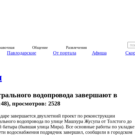
авочная
Общение
Развлечения
Павлодарские
От портала
Афиша
Скор
и
рального водопровода завершают в
2:48), просмотров: 2528
даре завершается двухлетний проект по реконструкции
ального водопровода по улице Машхура Жусупа от Толстого до
 батыра (бывшая улица Мира). Все основные работы по укладке
ети водоснабжения подрядчик завершил, сообщили в городском