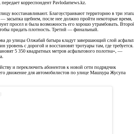
, передает корреспондент Pavlodarnews.kz.
улицу восстанавливают. Благоустраивают территорию в три этапа
— засыпка щебнем, после нее должно пройти некоторые время,
рунт просел и была возможность его хорошо утрамбовать. Второ
чтобы придать плотность. Третий — финальный.
ва до улицы Олжабай батыра кладут завершающий слой асфальт
н уровень с дорогой и восстановят тротуары там, где требуется.
тановят 5 350 квадратных метров асфальтового полотна», —
а.
ойству и переключить абонентов к новой сети подрядчик
чего движение для автомобилистов по улице Машхура Жусупа