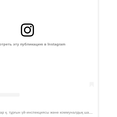
треть эту публикацию в Instagram
Публикация от Павлодар қ. тұрғын үй-инспекциясы және коммуналдық шаруашылық (@zhil.inspektsiya)