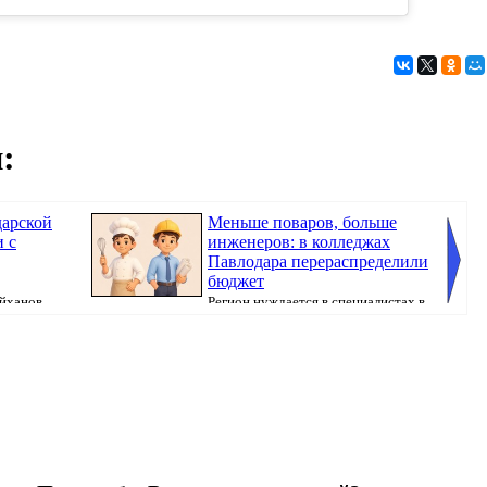
:
дарской
Меньше поваров, больше
и с
инженеров: в колледжах
Павлодара перераспределили
бюджет
айханов
Регион нуждается в специалистах в
и о...
сферах строительства и обрабатывающего ...
города 