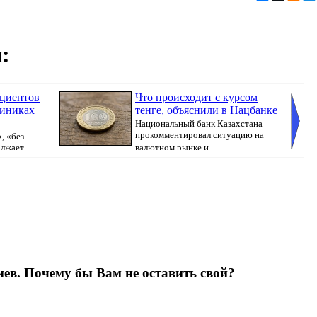
:
ациентов
Что происходит с курсом
линиках
тенге, объяснили в Нацбанке
Национальный банк Казахстана
прокомментировал ситуацию на
, «без
олжает
валютном рынке и ...
Казахст
ев. Почему бы Вам не оставить свой?