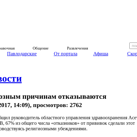
авочная
Общение
Развлечения
Павлодарские
От портала
Афиша
Скор
вости
озным причинам отказываются
2017, 14:09), просмотров: 2762
бщил руководитель областного управления здравоохранения Асе
 67% из общего числа «отказников» от прививок сделали этот
ководствуясь религиозными убеждениями.