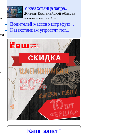
У казахстанца забра...
Житель Костанайской области
лишился почти 2 м...
kz
Водителей массово штрафую...
Казахстанцам упростят пог...
ся
й
у
Капиталист"