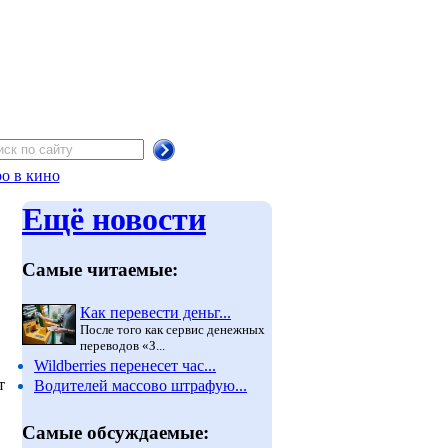
о в кино
Ещё новости
Самые читаемые:
Как перевести деньг...
После того как сервис денежных
переводов «З...
Wildberries перенесет час...
т
Водителей массово штрафую...
Самые обсуждаемые: