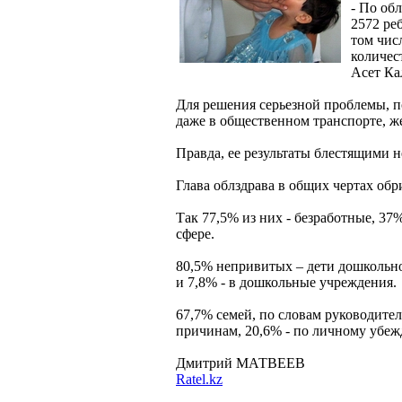
- По об
2572 ре
том чис
количест
Асет Ка
Для решения серьезной проблемы, по
даже в общественном транспорте, ж
Правда, ее результаты блестящими н
Глава облздрава в общих чертах обр
Так 77,5% из них - безработные, 3
сфере.
80,5% непривитых – дети дошкольног
и 7,8% - в дошкольные учреждени
67,7% семей, по словам руководите
причинам, 20,6% - по личному убе
Дмитрий МАТВЕЕВ
Ratel.kz