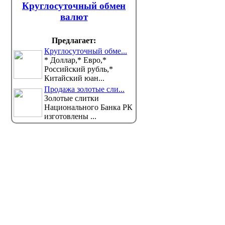
Круглосуточный обмен
валют
Предлагает:
Круглосуточный обме...
* Доллар,* Евро,*
Российский рубль,*
Новые предметы появятся в
Графа «
Китайский юан...
школах Казахстана: что
выборах
изменится с 2026-2027
будет в
Продажа золотые сли...
учебного года
На засед
Золотые слитки
избирате
Министерство просвещения (МП)
Национального Банка РК
ана продолжает реализацию единой прогр...
бюллетень, который...
изготовлены ...