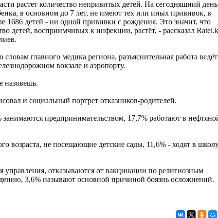
ласти растет количество непривитых детей. На сегодняшний день
бенка, в основном до 7 лет, не имеют тех или иных прививок, в
ле 1686 детей - ни одной прививки с рождения. Это значит, что
во детей, восприимчивых к инфекции, растёт, - рассказал Ratel.
лиев.
 словам главного медика региона, разъяснительная работа ведёт
елезнодорожном вокзале и аэропорту.
е назовешь.
исовал и социальный портрет отказников-родителей.
7% занимаются предпринимательством, 17,7% работают в нефтяно
о возраста, не посещающие детские сады, 11,6% - ходят в школ
я.
ля управления, отказываются от вакцинации по религиозным
ждению, 3,6% называют основной причиной боязнь осложнений.