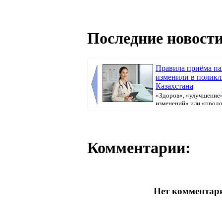
Последние новости
Правила приёма п
изменили в полик
Казахстана
«Здоров», «улучшение»
изменений» или «прод
болеть». В поликлини...
Комментарии:
Нет комментари