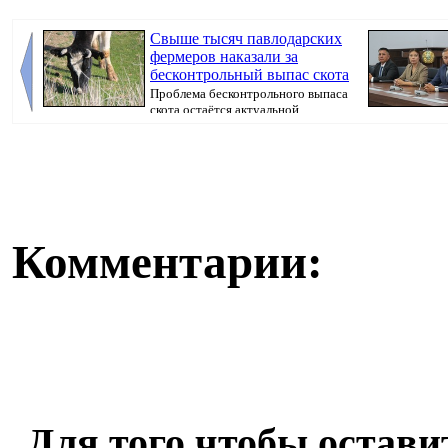
Свыше тысяч павлодарских
фермеров наказали за
бесконтрольный выпас скота
Проблема бесконтрольного выпаса
скота остаётся актуальной,
передает Pavlo...
вручил им госу
Комментарии:
Для того чтобы остав