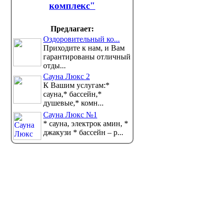
комплекс"
Предлагает:
Оздоровительный ко...
Приходите к нам, и Вам
гарантированы отличный
отды...
Сауна Люкс 2
К Вашим услугам:*
сауна,* бассейн,*
душевые,* комн...
Сауна Люкс №1
* сауна, электрок амин, *
джакузи * бассейн – р...
В Павлодаре провели
Поступл
экологический рейд
изменил
павлода
Акцию «Таза қала – елдің байлығы»
организовали в контек...
Абитурие
заявлений
Pavlodarnew...