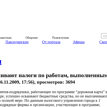
авочная
Общение
Развлечения
Павлодарские
От портала
Афиша
Скор
и
ивают налоги по работам, выполненны
06.11.2009, 17:56), просмотров: 3694
ятия-подрядчики, работающие по программе “дорожная карта” 
ре, успешно осваивают бюджетные средства, но не выплачиваю
в полной мере. По данным налогового управления города к 1
подрядные фирмы и организации, участвующие в программе,