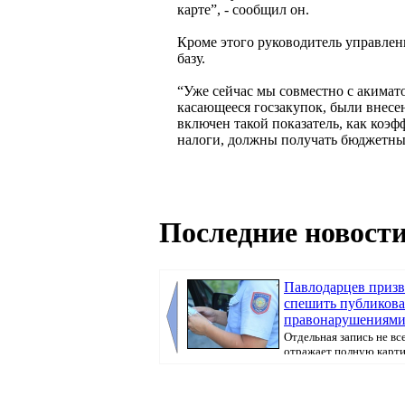
карте”, - сообщил он.
Кроме этого руководитель управлен
базу.
“Уже сейчас мы совместно с акимат
касающееся госзакупок, были внес
включен такой показатель, как коэ
налоги, должны получать бюджетные
Последние новости
Павлодарцев призв
спешить публикова
правонарушениями 
Отдельная запись не вс
отражает полную карт
произошедшего, передае...