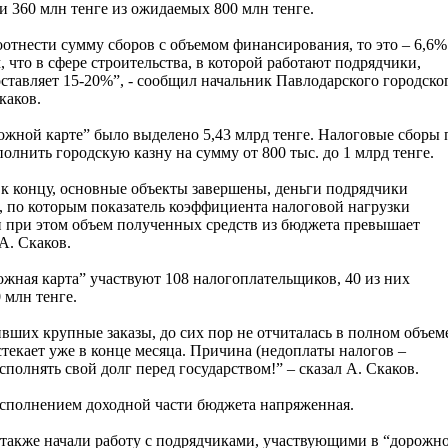
и 360 млн тенге из ожидаемых 800 млн тенге.
оотнести сумму сборов с объемом финансирования, то это – 6,6%
, что в сфере строительства, в которой работают подрядчики,
ставляет 15-20%”, - сообщил начальник Павлодарского городско
каков.
ожной карте” было выделено 5,43 млрд тенге. Налоговые сборы 
нить городскую казну на сумму от 800 тыс. до 1 млрд тенге.
к концу, основные объекты завершены, деньги подрядчики
м, по которым показатель коэффициента налоговой нагрузки
 и при этом объем полученных средств из бюджета превышает
А. Скаков.
ожная карта” участвуют 108 налогоплательщиков, 40 из них
млн тенге.
вших крупные заказы, до сих пор не отчиталась в полном объем
стекает уже в конце месяца. Причина (недоплаты налогов –
полнять свой долг перед государством!” – сказал А. Скаков.
 исполнением доходной части бюджета напряженная.
 также начали работу с подрядчиками, участвующими в “дорожн