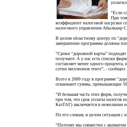
уплатил
“Если с
При том
коэффициент налоговой нагрузки со
налогового управления Абылкаир С
В целом областному центру по “дор
завершению программы должны попол
“Сроки “дорожной карты” подходят 
получают. А у нас есть списки фир
составляет менее одного процента,
сотни миллионов тенге”, - сообщил 
Всего в 2009 году в программе “дор
осваивают суммы, превышающие 50 
“И большая часть этих фирм, получи
при том, что срок уплаты налогов и
КазТАГ) заключается в нежелании ис
По его словам, в целом ситуация с
“Поэтому мы совместно с акиматом