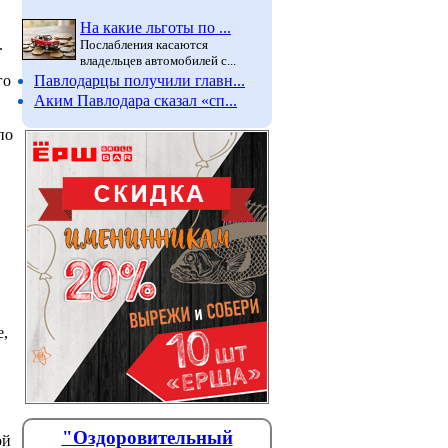
На какие льготы по ...
.
Послабления касаются
владельцев автомобилей с...
Павлодарцы получили главн...
го
Аким Павлодара сказал «сп...
по
е,
"Оздоровительный
ой