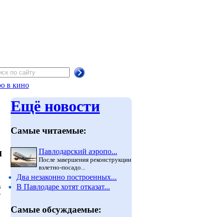
о в кино
Ещё новости
Самые читаемые:
м
Павлодарский аэропо...
После завершения реконструкции
взлетно-посадо...
Два незаконно построенных...
в
В Павлодаре хотят отказат...
т
Самые обсуждаемые: