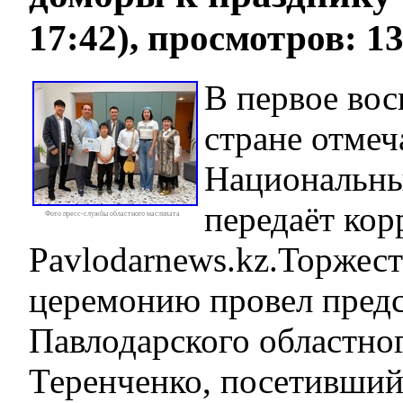
17:42), просмотров: 1
В первое вос
стране отме
Национальны
передаёт кор
Фото пресс-службы областного маслихата
Pavlodarnews.kz.Торжес
церемонию провел предс
Павлодарского областно
Теренченко, посетивший