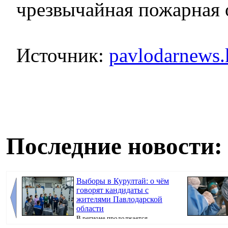
чрезвычайная пожарная 
Источник:
pavlodarnews.
Последние новости:
Выборы в Курултай: о чём
говорят кандидаты с
жителями Павлодарской
области
В регионе продолжается
предвыборная кампания, передаёт корреспондент
коклюша, перед