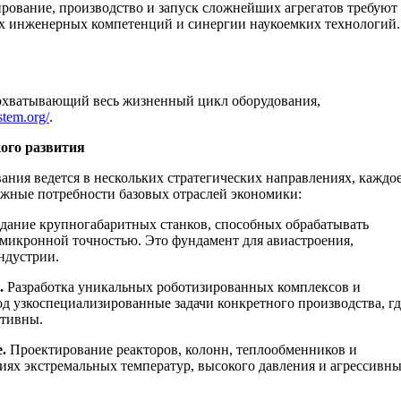
рование, производство и запуск сложнейших агрегатов требуют
х инженерных компетенций и синергии наукоемких технологий.
охватывающий весь жизненный цикл оборудования,
istem.org/
.
ого развития
ания ведется в нескольких стратегических направлениях, каждо
ажные потребности базовых отраслей экономики:
дание крупногабаритных станков, способных обрабатывать
с микронной точностью. Это фундамент для авиастроения,
ндустрии.
.
Разработка уникальных роботизированных комплексов и
д узкоспециализированные задачи конкретного производства, гд
ктивны.
.
Проектирование реакторов, колонн, теплообменников и
иях экстремальных температур, высокого давления и агрессивн