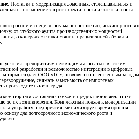
ние.
Поставка и модернизация доменных, сталеплавильных и
вленная на повышение энергоэффективности и экологичности
танкостроении и специальном машиностроении, инжиниринговы
очку: от глубокого аудита производственных мощностей
ования до контроля отливки станин, прецизионной сборки и
.
е условия: предприятиям необходимы агрегаты с высоким
ственной разработки и возможностью интеграции в цифровые
, которые создает OOO «ТС», позволяют отечественным заводам
перевооружение, снижать зависимость от импортных
ь производительность труда.
м мониторинга состояния станков и предиктивной аналитики
еще до их возникновения. Комплексный подход к модернизации
бильную работу предприятий, минимизирует время простоя
ю основу для долгосрочного экономического роста и
ударства.