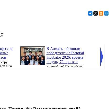
:
офессия:
В Алматы объявили
ичные
победителей nFactorial
стов
Incubator 2026: восемь
недель, 72 проекта
 миру
сегда, но
Крупнейший IT-инкубатор
Казахстана nFactorial School в партнёрстве с комп...
простра
ежедне.
ев. Почему бы Вам не оставить свой?