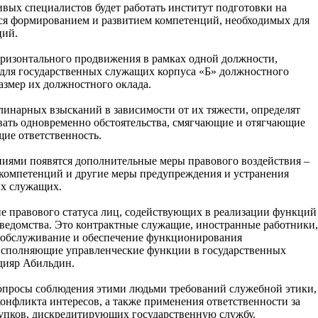
вых специалистов будет работать институт подготовки на
тся формированием и развитием компетенций, необходимых для
ций.
оризонтального продвижения в рамках одной должности,
для государственных служащих корпуса «Б» должностного
 размер их должностного оклада.
линарных взысканий в зависимости от их тяжести, определят
вать одновременно обстоятельства, смягчающие и отягчающие
щие ответственность.
иями появятся дополнительные меры правового воздействия –
 компетенций и другие меры предупреждения и устранения
ых служащих.
ие правового статуса лиц, содействующих в реализации функций
а ведомства. Это контрактные служащие, иностранные работники,
 обслуживание и обеспечение функционирования
 исполняющие управленческие функции в государственных
дияр Абильдин.
опросы соблюдения этими людьми требований служебной этики,
онфликта интересов, а также применения ответственности за
пков, дискредитирующих государственную службу.