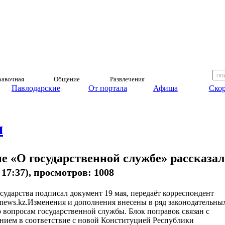
авочная
Общение
Развлечения
Павлодарские
От портала
Афиша
Скор
и
е «О государственной службе» рассказа
, 17:37), просмотров: 1008
осударства подписал документ 19 мая, передаёт корреспондент
rnews.kz.Изменения и дополнения внесены в ряд законодательны
о вопросам государственной службы. Блок поправок связан с
нием в соответствие с новой Конституцией Республики