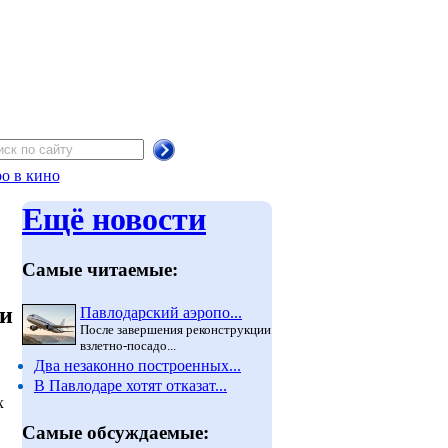
о в кино
Ещё новости
Самые читаемые:
ли
Павлодарский аэропо...
После завершения реконструкции
взлетно-посадо...
Два незаконно построенных...
В Павлодаре хотят отказат...
х
Самые обсуждаемые: