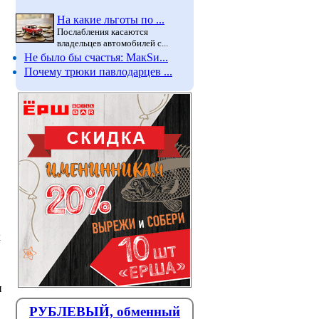
На какие льготы по ...
Послабления касаются
владельцев автомобилей с...
Не было бы счастья: МакSи...
Почему трюки павлодарцев ...
х
и
РУБЛЕВЫЙ, обменный