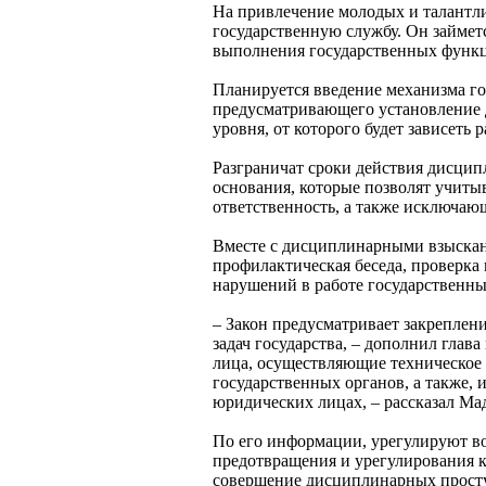
На привлечение молодых и талантли
государственную службу. Он займе
выполнения государственных функ
Планируется введение механизма г
предусматривающего установление 
уровня, от которого будет зависеть
Разграничат сроки действия дисцип
основания, которые позволят учиты
ответственность, а также исключаю
Вместе с дисциплинарными взыскан
профилактическая беседа, проверка
нарушений в работе государственн
– Закон предусматривает закреплен
задач государства, – дополнил глав
лица, осуществляющие техническое
государственных органов, а также,
юридических лицах, – рассказал Ма
По его информации, урегулируют в
предотвращения и урегулирования к
совершение дисциплинарных просту