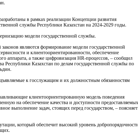
ан.
разработаны в рамках реализации Концепции развития
ственной службы Республики Казахстан на 2024-2029 годы.
ернизацию модели государственной службы.
 законов являются формирование модели государственной
сервисности и клиентоориентированности, обеспечение
го аппарата, а также цифровизация HR-процессов, – сообщил
ва Республики Казахстан по делам государственной службы по
ьдин.
едъявляемые к госслужащим и их должностным обязанностям
танавливающие клиентоориентированную модель поведения
енную на обеспечение качества и доступности предоставляемы
ивное выполнение задач, стоящих перед государством, – поясняет
путации, который обеспечит высокий уровень добропорядочност
ащих.