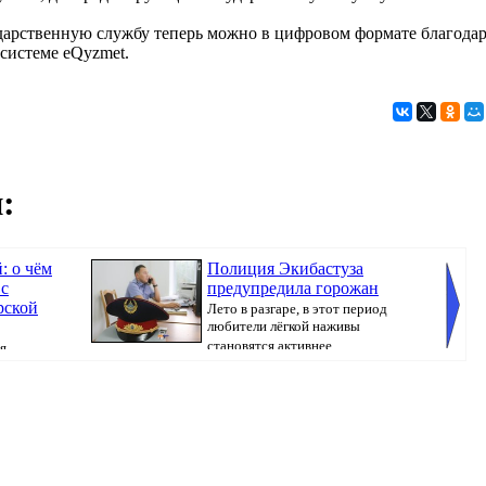
дарственную службу теперь можно в цифровом формате благода
системе eQyzmet.
:
: о чём
Полиция Экибастуза
 с
предупредила горожан
рской
Лето в разгаре, в этот период
любители лёгкой наживы
становятся активнее,...
я
ондент