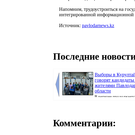
Напомним, трудоустроиться на госу
интегрированной информационной 
Источник:
pavlodarnews.kz
Последние новости
Выборы в Курултай
говорят кандидаты
жителями Павлода
области
В регионе продолжаетс
предвыборная кампания, передаёт корресп
Pavl...
Комментарии: