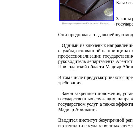
Казахст
Законы 
государ
Иллюстративное фото Константина Шелкова
Они предполагают дальнейшую мод
– Одними из ключевых направлений
службы, основанной на принципах 
профессионализации государственно
руководитель департамента Агентст
Павлодарской области Мадияр Абил
В том числе предусматриваются пр
требования.
– Закон закрепляет положения, ус
государственных служащих, направл
государством услуг, а также эффект
Мадияр Абильдин.
Вводится институт безупречной ре
и этичности государственных служ