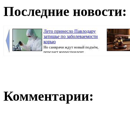
Последние новости:
Лето принесло Павлодару
затишье по заболеваемости
корью
Но санврачи ждут новый подъём,
передает корреспондент
Pavlodarnews.kz. ...
вносили предоп
Комментарии: