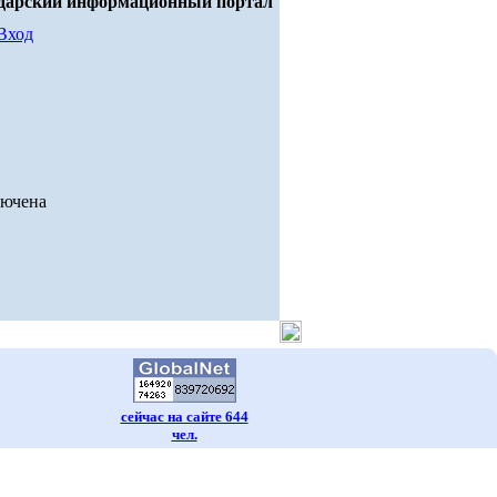
дарский информационный портал
Вход
лючена
сейчас на сайте 644
чел.