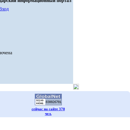
дарский информационный портал
Вход
лючена
сейчас на сайте 370
чел.