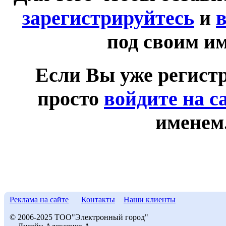
зарегистрируйтесь
и
в
под своим и
Если Вы уже регист
просто
войдите на с
именем
Реклама на сайте
Контакты
Наши клиенты
© 2006-2025 ТОО"Электронный город"