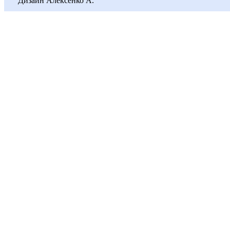
Дизайн Алексенко А.