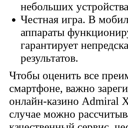
небольших устройства
Честная игра. В моби
аппараты функционир
гарантирует непредск
результатов.
Чтобы оценить все преи
смартфоне, важно зареги
онлайн-казино Admiral X
случае можно рассчитыв
качественный сервис, ч