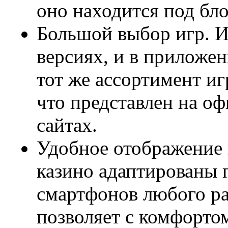
оно находится под бл
Большой выбор игр. И
версиях, и в приложен
тот же ассортимент иг
что представлен на о
сайтах.
Удобное отображение 
казино адаптированы 
смартфонов любого р
позволяет с комфортом