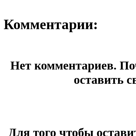
Комментарии:
Нет комментариев. По
оставить с
Для того чтобы остав