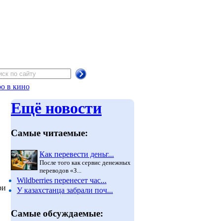
о в кино
Ещё новости
Самые читаемые:
Как перевести деньг...
После того как сервис денежных
переводов «З...
Wildberries перенесет час...
ри
У казахстанца забрали поч...
Самые обсуждаемые: