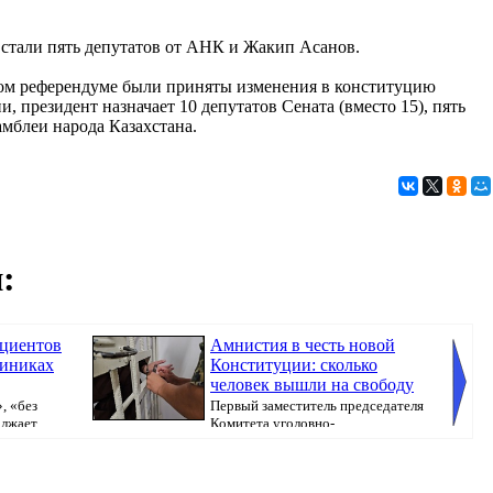
стали пять депутатов от АНК и Жакип Асанов.
ком референдуме были приняты изменения в конституцию
, президент назначает 10 депутатов Сената (вместо 15), пять
мблеи народа Казахстана.
:
ациентов
Амнистия в честь новой
линиках
Конституции: сколько
человек вышли на свободу
, «без
Первый заместитель председателя
олжает
Комитета уголовно-
исполнительной системы МВ...
бюллете