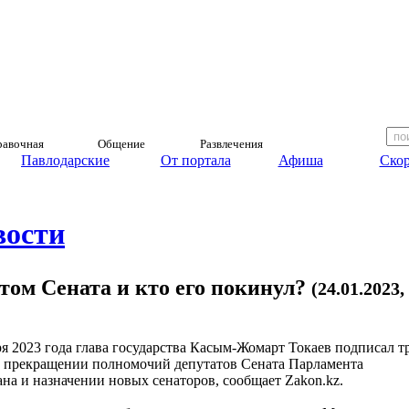
авочная
Общение
Развлечения
Павлодарские
От портала
Афиша
Скор
вости
том Сената и кто его покинул?
(24.01.2023,
ря 2023 года глава государства Касым-Жомарт Токаев подписал т
 о прекращении полномочий депутатов Сената Парламента
ана и назначении новых сенаторов, сообщает Zakon.kz.