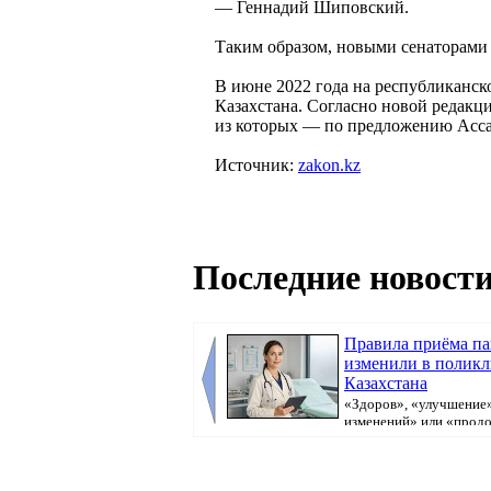
— Геннадий Шиповский.
Таким образом, новыми сенаторами 
В июне 2022 года на республиканс
Казахстана. Согласно новой редакции
из которых — по предложению Асса
Источник:
zakon.kz
Последние новости
Правила приёма п
изменили в полик
Казахстана
«Здоров», «улучшение»
изменений» или «прод
болеть». В поликлини...