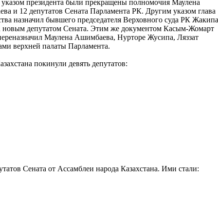
указом президента были прекращены полномочия Маулена
ва и 12 депутатов Сената Парламента РК. Другим указом глава
ства назначил бывшего председателя Верховного суда РК Жакип
 новым депутатом Сената. Этим же документом Касым-Жомарт
переназначил Маулена Ашимбаева, Нурторе Жусипа, Ляззат
ами верхней палаты Парламента.
азахстана покинули девять депутатов:
утатов Сената от Ассамблеи народа Казахстана. Ими стали: