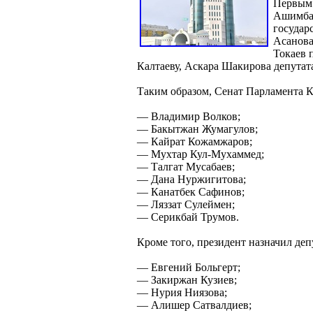
Первым 
Ашимбае
государ
Асанова
Токаев 
Калтаеву, Аскара Шакирова депутат
Таким образом, Сенат Парламента К
— Владимир Волков;
— Бакытжан Жумагулов;
— Кайрат Кожамжаров;
— Мухтар Кул-Мухаммед;
— Талгат Мусабаев;
— Дана Нуржигитова;
— Канатбек Сафинов;
— Ляззат Сулеймен;
— Серикбай Трумов.
Кроме того, президент назначил деп
— Евгений Больгерт;
— Закиржан Кузиев;
— Нурия Ниязова;
— Алишер Сатвалдиев;