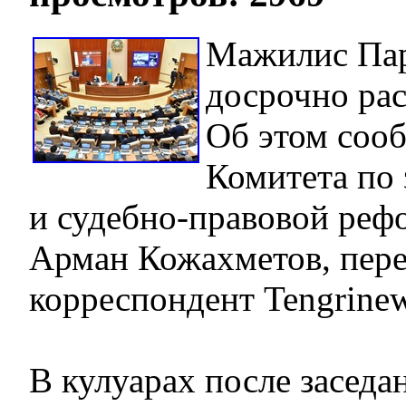
Мажилис Пар
досрочно рас
Об этом сооб
Комитета по 
и судебно-правовой ре
Арман Кожахметов, пере
корреспондент Tengrinew
В кулуарах после засед