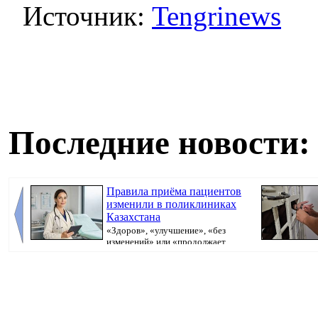
Источник:
Tengrinews
Последние новости:
Правила приёма пациентов
изменили в поликлиниках
Казахстана
«Здоров», «улучшение», «без
изменений» или «продолжает
болеть». В поликлини...
исполнительно