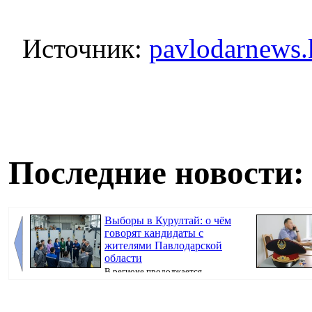
Источник:
pavlodarnews.
Последние новости:
Выборы в Курултай: о чём
говорят кандидаты с
жителями Павлодарской
области
В регионе продолжается
предвыборная кампания, передаёт корреспондент
Pavl...