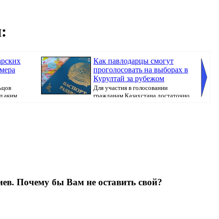
:
арских
Как павлодарцы смогут
амера
проголосовать на выборах в
Курултай за рубежом
ьцов
Для участия в голосовании
л аким
гражданам Казахстана достаточно
иметь при себе ...
ев. Почему бы Вам не оставить свой?