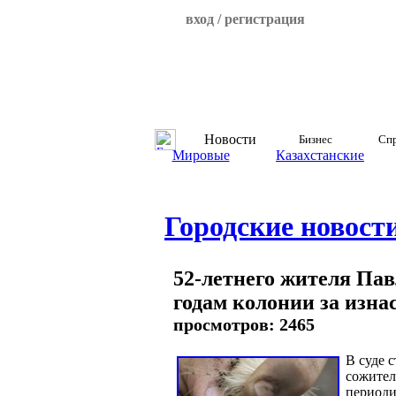
вход / регистрация
Новости
Бизнес
Спр
Мировые
Казахстанские
Городские новост
52-летнего жителя Пав
годам колонии за изн
просмотров: 2465
В суде 
сожител
периоди