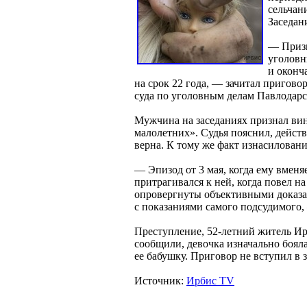
сельчан
Заседан
— Призн
уголовн
и оконч
на срок 22 года, — зачитал пригов
суда по уголовным делам Павлодарс
Мужчина на заседаниях признал вин
малолетних». Судья пояснил, дейст
верна. К тому же факт изнасиловани
— Эпизод от 3 мая, когда ему вменя
притрагивался к ней, когда повел н
опровергнуты объективными доказа
с показаниями самого подсудимого,
Преступление, 52-летний житель Ир
сообщили, девочка изначально бояла
ее бабушку. Приговор не вступил в 
Источник:
Ирбис TV