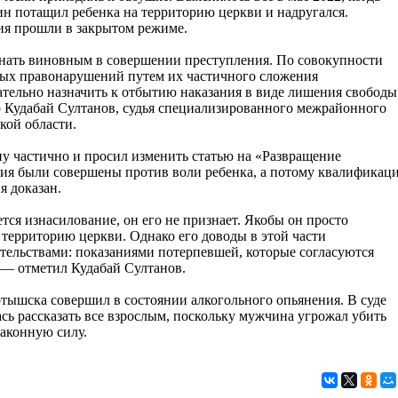
ин потащил ребенка на территорию церкви и надругался.
ия прошли в закрытом режиме.
ать виновным в совершении преступления. По совокупности
ых правонарушений путем их частичного сложения
ательно назначить к отбытию наказания в виде лишения свободы
ор Кудабай Султанов, судья специализированного межрайонного
кой области.
у частично и просил изменить статью на «Развращение
вия были совершены против воли ребенка, а потому квалификац
я доказан.
ется изнасилование, он его не признает. Якобы он просто
а территорию церкви. Однако его доводы в этой части
тельствами: показаниями потерпевшей, которые согласуются
 — отметил Кудабай Султанов.
тышска совершил в состоянии алкогольного опьянения. В суде
сь рассказать все взрослым, поскольку мужчина угрожал убить
законную силу.