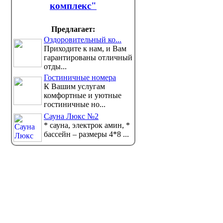
комплекс"
Предлагает:
Оздоровительный ко...
Приходите к нам, и Вам
гарантированы отличный
В Павлодаре воспели
В Павло
отды...
творческое наследие Абая
экологи
Гостиничные номера
Литературно-музыкальное
Акцию «Т
К Вашим услугам
мероприятие «Абай. Ұлы дала үні»
организов
комфортные и уютные
орга...
гостиничные но...
Сауна Люкс №2
* сауна, электрок амин, *
бассейн – размеры 4*8 ...