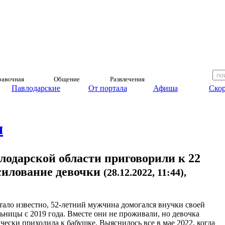
авочная
Общение
Развлечения
Павлодарские
От портала
Афиша
Скор
и
лодарской области приговорили к 22
асилование девочки
(28.12.2022, 11:44),
стало известно, 52-летний мужчина домогался внучки своей
ьницы с 2019 года. Вместе они не проживали, но девочка
чески приходила к бабушке. Выяснилось все в мае 2022, когда