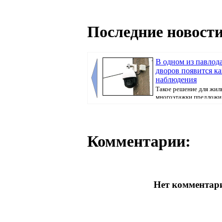
Последние новости
В одном из павлод
дворов появится к
наблюдения
Такое решение для жил
многоэтажки предложи
города Хасар Хабылбе...
Комментарии:
Нет комментари