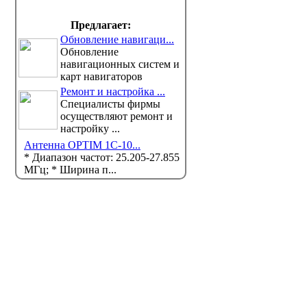
Предлагает:
Обновление навигаци...
Обновление
навигационных систем и
карт навигаторов
Ремонт и настройка ...
Специалисты фирмы
осуществляют ремонт и
настройку ...
Новые предметы появятся в
Графа «
школах Казахстана: что
выборах
Антенна OPTIM 1С-10...
изменится с 2026-2027
будет в
* Диапазон частот: 25.205-27.855
учебного года
MГц; * Ширина п...
На засед
избирате
Министерство просвещения (МП)
ана продолжает реализацию единой прогр...
бюллетень, который...