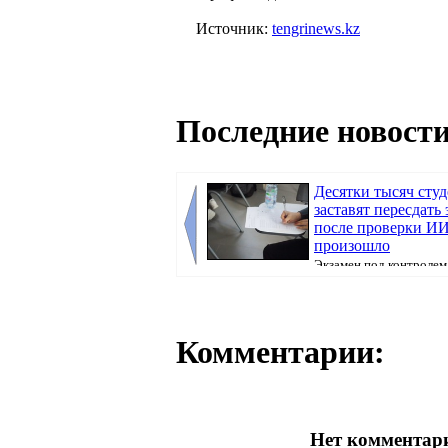
Источник:
tengrinews.kz
Последние новости
Десятки тысяч сту
заставят пересдать
после проверки ИИ
произошло
Экзамен под контролем
искусственного интеллекта должен был сде
поступ...
Комментарии:
Нет комментари