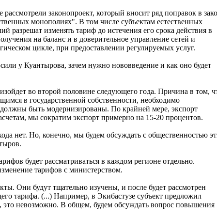
е рассмотрели законопроект, который вносит ряд поправок в зак
ственных монополиях". В том числе субъектам естественных
ий разрешат изменять тариф до истечения его срока действия в
получения на баланс и в доверительное управление сетей и
гическом цикле, при предоставлении регулируемых услуг.
сили у Куантырова, зачем нужно нововведение и как оно будет
ойдет во второй половине следующего года. Причина в том, ч
щимся в государственной собственности, необходимо
 должны быть модернизированы. По крайней мере, экспорт
счетам, мы сократим экспорт примерно на 15-20 процентов.
да нет. Но, конечно, мы будем обсуждать с общественностью э
тыров.
рифов будет рассматриваться в каждом регионе отдельно.
изменение тарифов с министерством.
ы. Они будут тщательно изучены, и после будет рассмотрен
го тарифа. (...) Например, в Экибастузе субъект предложил
о, это невозможно. В общем, будем обсуждать вопрос повышения