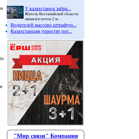
он
У казахстанца забра...
Житель Костанайской области
лишился почти 2 м...
Водителей массово штрафую...
Казахстанцам упростят пог...
то
ти
"Мир связи" Компания