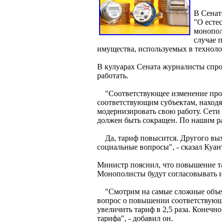
В Сенат
"О есте
монопол
случае 
имущества, используемых в техноло
В кулуарах Сената журналисты спро
работать.
"Соответствующее изменение произ
соответствующим субъектам, находя
модернизировать свою работу. Сети
должен быть сокращен. По нашим ра
Да, тариф повысится. Другого выхо
социальные вопросы", - сказал Куан
Министр пояснил, что повышение та
Монополисты будут согласовывать 
"Смотрим на самые сложные объект
вопрос о повышении соответствующе
увеличить тариф в 2,5 раза. Конечн
тарифа", - добавил он.