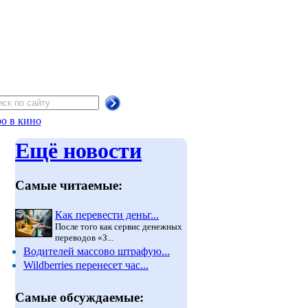
о в кино
Ещё новости
Самые читаемые:
Как перевести деньг...
После того как сервис денежных
переводов «З...
Водителей массово штрафую...
Wildberries перенесет час...
Самые обсуждаемые: