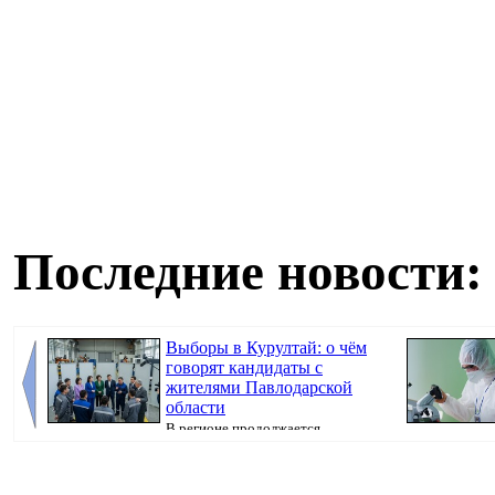
Последние новости:
Выборы в Курултай: о чём
говорят кандидаты с
жителями Павлодарской
области
В регионе продолжается
предвыборная кампания, передаёт корреспондент
Pavlodarnews.kz.
Pavl...