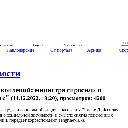
авочная
Общение
Развлечения
Павлодарские
От портала
Афиша
Скор
вости
коплений: министра спросили о
оге"
(14.12.2022, 13:20), просмотров: 4200
а труда и социальной защиты населения Тамару Дуйсенову
и о социальной значимости и смысле снятия пенсионных
ний, передает корреспондент Tengrinews.kz.