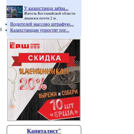
У казахстанца забра...
Житель Костанайской области
лишился почти 2 м...
Водителей массово штрафую...
й
Казахстанцам упростят пог...
Новые предметы появятся в
Графа «
школах Казахстана: что
выборах
Капиталист"
изменится с 2026-2027
будет в