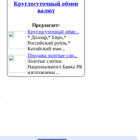
Круглосуточный обмен
учебного года
На засед
избирате
валют
Министерство просвещения (МП)
ана продолжает реализацию единой прогр...
бюллетень, который...
Предлагает:
Круглосуточный обме...
* Доллар,* Евро,*
Российский рубль,*
Китайский юан...
Продажа золотые сли...
Золотые слитки
Национального Банка РК
изготовлены ...
д