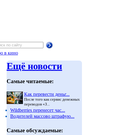
о в кино
Ещё новости
Самые читаемые:
Как перевести деньг...
После того как сервис денежных
переводов «З...
Wildberries перенесет час...
Водителей массово штрафую...
Самые обсуждаемые: