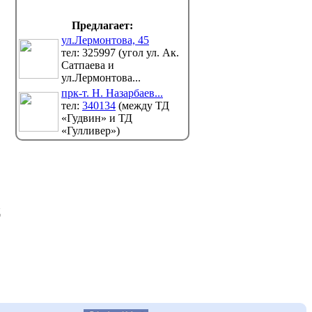
С помощью вакцин эпидемиологи
Но санвр
предупреждают вспышки кори и
передает
Предлагает:
, перед...
Pavlodarnews.kz. ...
ул.Лермонтова, 45
тел: 325997 (угол ул. Ак.
Сатпаева и
ул.Лермонтова...
прк-т. Н. Назарбаев...
тел:
340134
(между ТД
«Гудвин» и ТД
«Гулливер»)
д