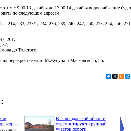
с этим с 9:00 13 декабря до 17:00 14 декабря водоснабжение буде
вовать по следующим адресам:
ая, 214, 233, 233/1, 234, 236, 239, 240, 242, 250, 253, 254, 256, 271
47, 261;
 87;
омова до Толстого.
а на перекрестке улиц М.Жусупа и Маяковского, 55.
:
или
В Павлодарской области
аражорга»
отремонтируют крупный
участок дороги
редставил