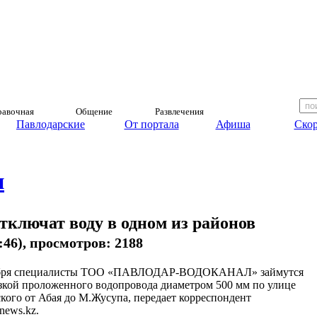
авочная
Общение
Развлечения
Павлодарские
От портала
Афиша
Скор
и
тключат воду в одном из районов
0:46), просмотров: 2188
абря специалисты ТОО «ПАВЛОДАР-ВОДОКАНАЛ» займутся
зкой проложенного водопровода диаметром 500 мм по улице
кого от Абая до М.Жусупа, передает корреспондент
news.kz.