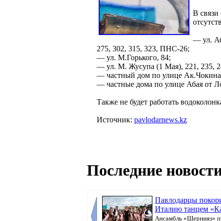
В связи 
отсутст
— ул. Аб
275, 302, 315, 323, ПНС-26;
— ул. М.Горького, 84;
— ул. М. Жусупа (1 Мая), 221, 235, 2
— частный дом по улице Ак.Чокина,
— частные дома по улице Абая от Л
Также не будет работать водоколонк
Источник:
pavlodarnews.kz
Последние новости
Павлодарцы покор
Италию танцем «К
Ансамбль «Шернияз» п