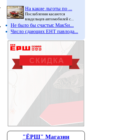
т
На какие льготы по ...
Послабления касаются
владельцев автомобилей с...
Не было бы счастья: МакSи...
,
Число сдающих ЕНТ павлода...
В детских садах Павлодара
Лето пр
усилили прививочный
затишье
"ЁРШ" Магазин
контроль
корью