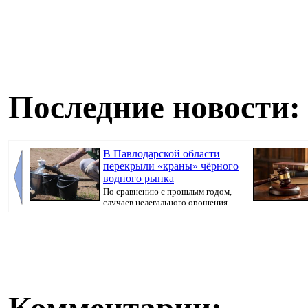
Последние новости:
В Павлодарской области
перекрыли «краны» чёрного
водного рынка
По сравнению с прошлым годом,
случаев нелегального орошения
стало в 3,5 р...
вносили предоп
Комментарии: