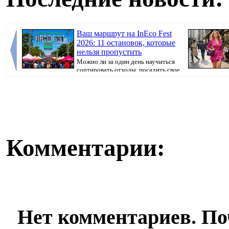
Ваш маршрут на InEco Fest
2026: 11 остановок, которые
нельзя пропустить
Можно ли за один день научиться
сортировать отходы, посадить свое
первое ...
внешней и внут
Комментарии:
Нет комментариев. По