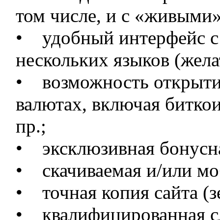
том числе, и с «живыми
• удобный интерфейс с
нескольких языков (жела
• возможность открытия
валютах, включая битко
пр.;
• эксклюзивная бонусн
• скачиваемая и/или мо
• точная копия сайта (з
• квалифицированная с