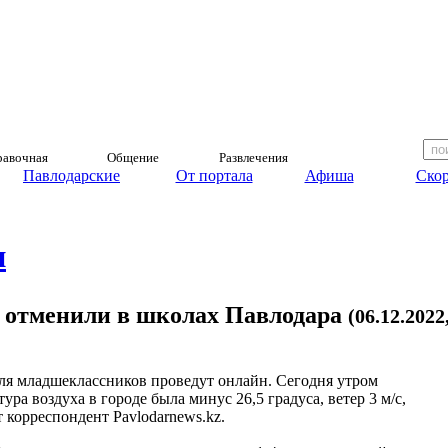
авочная
Общение
Развлечения
Павлодарские
От портала
Афиша
Скор
и
 отменили в школах Павлодара
(06.12.2022
ля младшеклассников проведут онлайн. Сегодня утром
ура воздуха в городе была минус 26,5 градуса, ветер 3 м/с,
т корреспондент Pavlodarnews.kz.