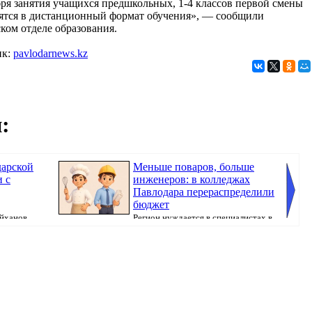
бря занятия учащихся предшкольных, 1-4 классов первой смены
ятся в дистанционный формат обучения», — сообщили
ском отделе образования.
ик:
pavlodarnews.kz
:
дарской
Меньше поваров, больше
и с
инженеров: в колледжах
Павлодара перераспределили
бюджет
айханов
Регион нуждается в специалистах в
и о...
сферах строительства и обрабатывающего ...
города 