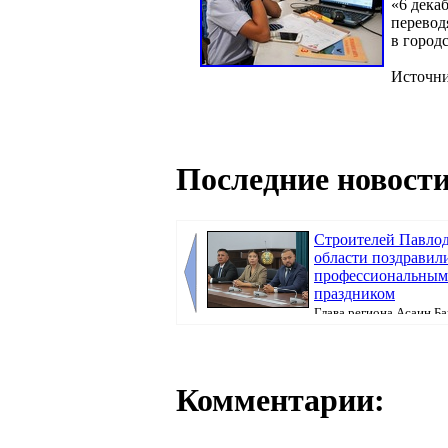
«6 дека
перевод
в город
Источн
Последние новости
Строителей Павло
области поздравил
профессиональным
праздником
Глава региона Асаин Б
вручил им государственные, ведомственные 
Комментарии: