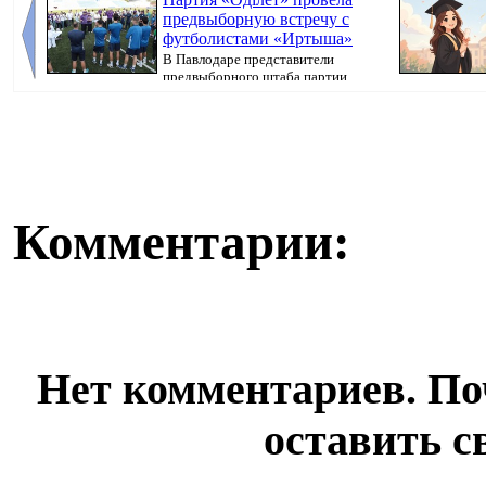
предвыборную встречу с
футболистами «Иртыша»
В Павлодаре представители
предвыборного штаба партии
«Әділет» прове...
корресп...
Комментарии:
Нет комментариев. По
оставить с