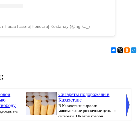
от Наша Газета|Новости| Kostanay (@ng.kz_)
:
новой
Сигареты подорожали в
ько
Казахстане
свободу
В Казахстане выросли
минимальные розничные цены на
едседателя
сигареты. Об этом говори...
направл