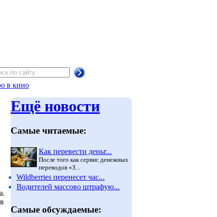
о в кино
Ещё новости
Самые читаемые:
Как перевести деньг...
После того как сервис денежных
переводов «З...
Wildberries перенесет час...
Водителей массово штрафую...
а.
 в
Самые обсуждаемые: