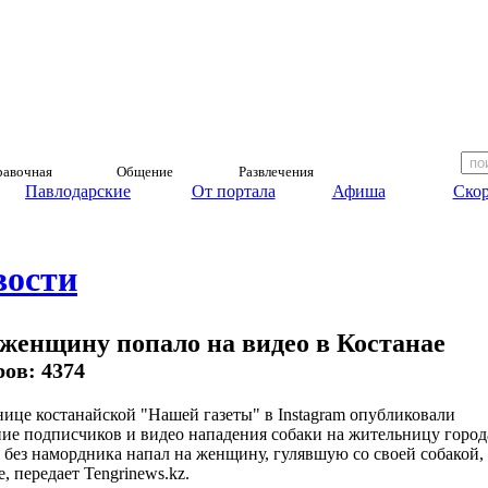
авочная
Общение
Развлечения
Павлодарские
От портала
Афиша
Скор
вости
 женщину попало на видео в Костанае
ров: 4374
нице костанайской "Нашей газеты" в Instagram опубликовали
ие подписчиков и видео нападения собаки на жительницу город
 без намордника напал на женщину, гулявшую со своей собакой,
, передает Tengrinews.kz.