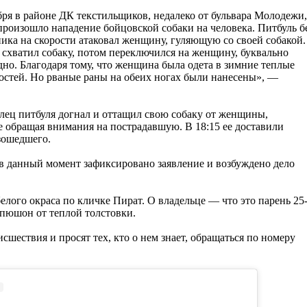
бря в районе ДК текстильщиков, недалеко от бульвара Молодежи,
 произошло нападение бойцовской собаки на человека. Питбуль б
ика на скорости атаковал женщину, гуляющую со своей собакой.
 схватил собаку, потом переключился на женщину, буквально
дно. Благодаря тому, что женщина была одета в зимние теплые
костей. Но рваные раны на обеих ногах были нанесены», —
елец питбуля догнал и оттащил свою собаку от женщины,
е обращая внимания на пострадавшую. В 18:15 ее доставили
зошедшего.
в данный момент зафиксировано заявление и возбуждено дело
белого окраса по кличке Пират. О владельце — что это парень 25
капюшон от теплой толстовки.
шествия и просят тех, кто о нем знает, обращаться по номеру