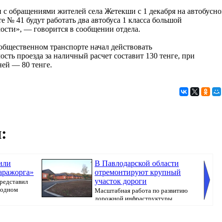
и с обращениями жителей села Жетекши с 1 декабря на автобусн
е № 41 будут работать два автобуса 1 класса большой
ости», — говорится в сообщении отдела.
 общественном транспорте начал действовать
ть проезда за наличный расчет составит 130 тенге, при
ней — 80 тенге.
:
или
В Павлодарской области
аражорга»
отремонтируют крупный
участок дороги
редставил
родном
Масштабная работа по развитию
дорожной инфраструктуры
продолжается, перед...
коклюша