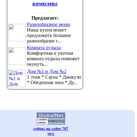
комплекс
Предлагает:
Разнообразное меню
Наша кухня может
предложить большое
разнообразие г...
Комната отдыха
Комфортная и уютная
комната отдыха поможет
окунуть...
д
Дом №1 и Дом №2
1 этаж * Сауна * Джакузи
* Обеденная зона * Ду...
сейчас на сайте 707
чел.