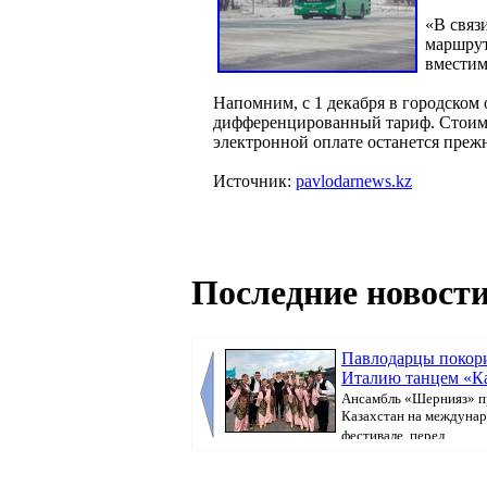
«В связ
маршрут
вместим
Напомним, с 1 декабря в городском
дифференцированный тариф. Стоимос
электронной оплате останется преж
Источник:
pavlodarnews.kz
Последние новости
Павлодарцы покор
Италию танцем «К
Ансамбль «Шернияз» п
Казахстан на междуна
фестивале, перед...