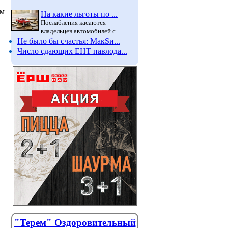
ом
На какие льготы по ...
Послабления касаются
владельцев автомобилей с...
Не было бы счастья: МакSи...
Число сдающих ЕНТ павлода...
В детских садах Павлодара
Полици
усилили прививочный
предуп
контроль
Лето в ра
любители
С помощью вакцин эпидемиологи
предупреждают вспышки кори и
становятс
, перед...
"Терем" Оздоровительный