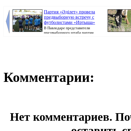
Партия «Әділет» провела
предвыборную встречу с
футболистами «Иртыша»
В Павлодаре представители
предвыборного штаба партии
«Әділет» прове...
передает Pavlo.
Комментарии:
Нет комментариев. По
оставить с