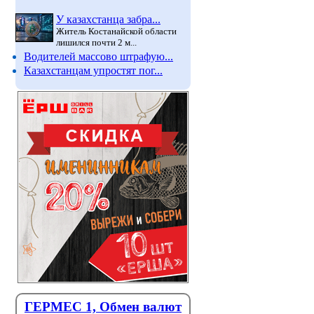
У казахстанца забра...
Житель Костанайской области
лишился почти 2 м...
Водителей массово штрафую...
Казахстанцам упростят пог...
В Казахстане обновили
ИИ буде
правила работы поликлиник
здоровь
- как это отразится на
отноше
пациентах
Основате
директор
Узкие специалисты смогут сами
ГЕРМЕС 1, Обмен валют
ять пациентов на дополнительные обслед...
уверен, что уже в б...