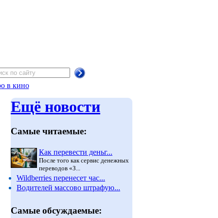
о в кино
Ещё новости
Самые читаемые:
Как перевести деньг...
После того как сервис денежных
переводов «З...
Wildberries перенесет час...
Водителей массово штрафую...
Самые обсуждаемые: