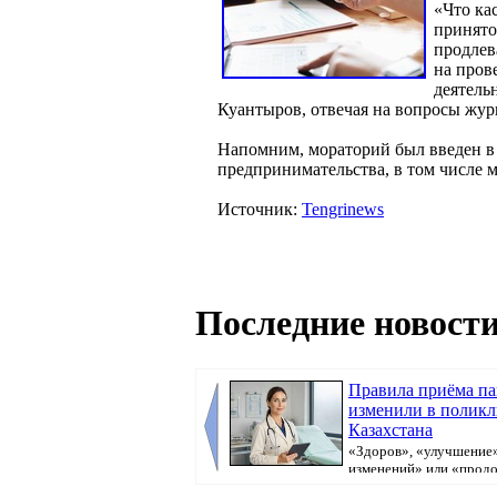
«Что ка
принято
продлев
на пров
деятель
Куантыров, отвечая на вопросы жур
Напомним, мораторий был введен в 
предпринимательства, в том числе 
Источник:
Tengrinews
Последние новости
Правила приёма п
изменили в полик
Казахстана
«Здоров», «улучшение»
изменений» или «прод
болеть». В поликлини...