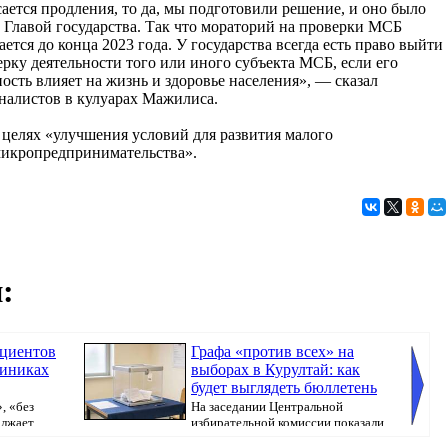
сается продления, то да, мы подготовили решение, и оно было
 Главой государства. Так что мораторий на проверки МСБ
ается до конца 2023 года. У государства всегда есть право выйти
ерку деятельности того или иного субъекта МСБ, если его
ность влияет на жизнь и здоровье населения», — сказал
налистов в кулуарах Мажилиса.
целях «улучшения условий для развития малого
микропредпринимательства».
:
ациентов
Графа «против всех» на
линиках
выборах в Курултай: как
будет выглядеть бюллетень
, «без
На заседании Центральной
олжает
избирательной комиссии показали
бюллетень, который...
направл