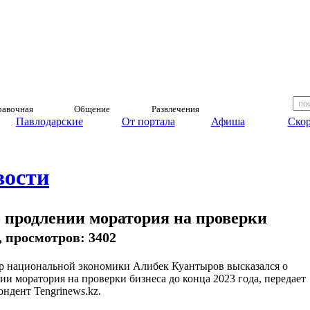
авочная
Общение
Развлечения
Павлодарские
От портала
Афиша
Скор
вости
 продлении моратория на проверки
), просмотров: 3402
 национальной экономики Алибек Куантыров высказался о
ии моратория на проверки бизнеса до конца 2023 года, передает
ондент Tengrinews.kz.