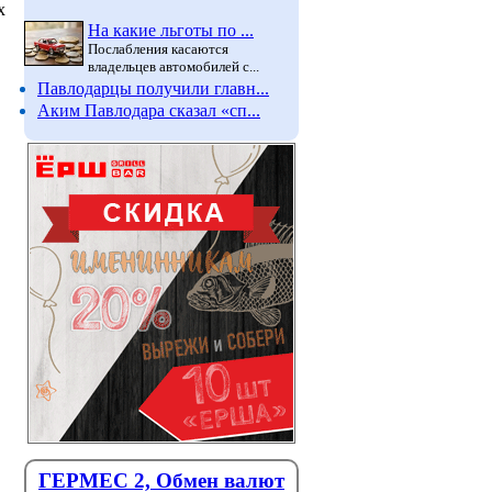
х
На какие льготы по ...
Послабления касаются
владельцев автомобилей с...
Павлодарцы получили главн...
Аким Павлодара сказал «сп...
Выборы в Курултай: о чём
Лето пр
говорят кандидаты с
затишье
ГЕРМЕС 2, Обмен валют
жителями Павлодарской
корью