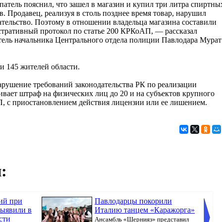
атель пояснил, что зашел в магазин и купил три литра спиртны
в. Продавец, реализуя в столь позднее время товар, нарушил
ательство. Поэтому в отношении владельца магазина составили
тративный протокол по статье 200 КРКоАП, — рассказал
тель начальника Центрального отдела полиции Павлодара Мурат
ли 145 жителей области.
рушение требований законодательства РК по реализации
вает штраф на физических лиц до 20 и на субъектов крупного
, с приостановлением действия лицензии или ее лишением.
:
ий при
Павлодарцы покорили
выявили в
Италию танцем «Каражорга»
сти
Ансамбль «Шернияз» представил