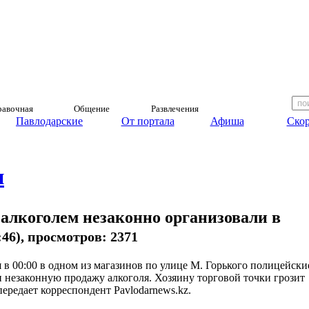
авочная
Общение
Развлечения
Павлодарские
От портала
Афиша
Скор
и
алкоголем незаконно организовали в
4:46), просмотров: 2371
я в 00:00 в одном из магазинов по улице М. Горького полицейски
 незаконную продажу алкоголя. Хозяину торговой точки грозит
передает корреспондент Pavlodarnews.kz.