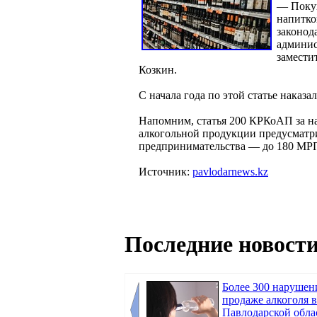
— Покуп
напитко
законод
админис
замести
Козкин.
С начала года по этой статье наказа
Напомним, статья 200 КРКоАП за на
алкогольной продукции предусматри
предпринимательства — до 180 МРП
Источник:
pavlodarnews.kz
Последние новости
Более 300 нарушен
продаже алкоголя 
Павлодарской обла