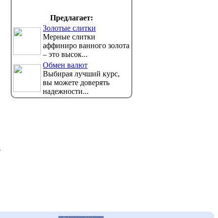
области
Но санвр
передает
В регионе продолжается
Предлагает:
борная кампания, передаёт корреспондент
Pavlodarnews.kz. ...
Золотые слитки
Мерные слитки
аффиниро ванного золота
– это высок...
Обмен валют
Выбирая лучший курс,
вы можете доверять
надежности...
д