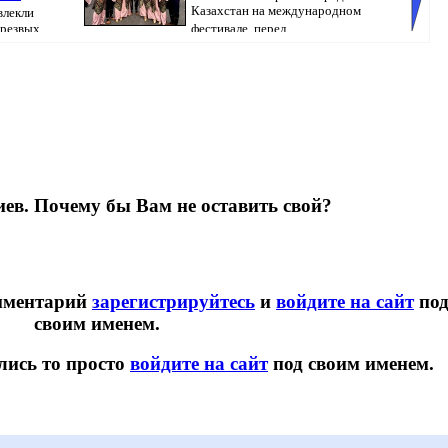
Казахстан на международном
влекли
трезвых
фестивале, перед...
предвы
Pavl...
ев. Почему бы Вам не оставить свой?
омментарий
зарегистрируйтесь
и
войдите на сайт
по
своим именем.
лись то просто
войдите на сайт
под своим именем.