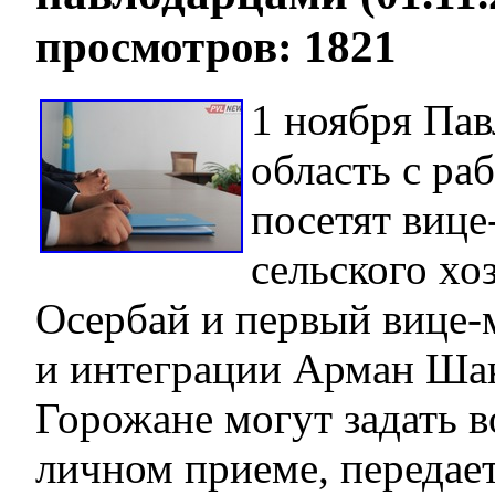
просмотров: 1821
1 ноября Па
область с ра
посетят виц
сельского хо
Осербай и первый вице-
и интеграции Арман Шак
Горожане могут задать в
личном приеме, передае