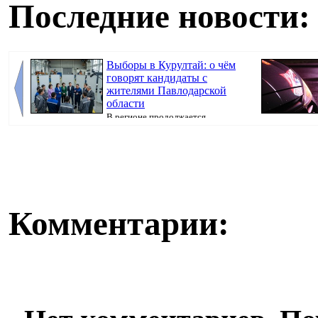
Последние новости:
Выборы в Курултай: о чём
говорят кандидаты с
жителями Павлодарской
области
В регионе продолжается
предвыборная кампания, передаёт корреспондент
узнали благода
Pavl...
Комментарии: