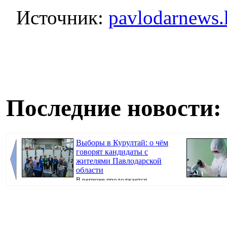
Источник:
pavlodarnews.
Последние новости:
Выборы в Курултай: о чём
говорят кандидаты с
жителями Павлодарской
области
В регионе продолжается
предвыборная кампания, передаёт корреспондент
Pavlodarnews.kz.
Pavl...