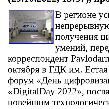
В регионе у
непрерывную
получения ц
умений, пере
корреспондент Pavlodarn
октября в ГДК им. Еста
форум «День цифровиза
«DigitalDay 2022», пос
новейшим технологичес