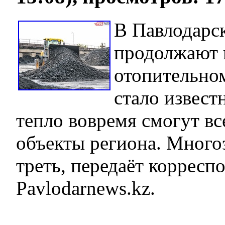
В Павлодарс
продолжают 
отопительном
стало извест
тепло вовремя смогут в
объекты региона. Много
треть, передаёт корресп
Pavlodarnews.kz.