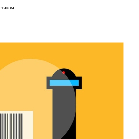
стиком.
?