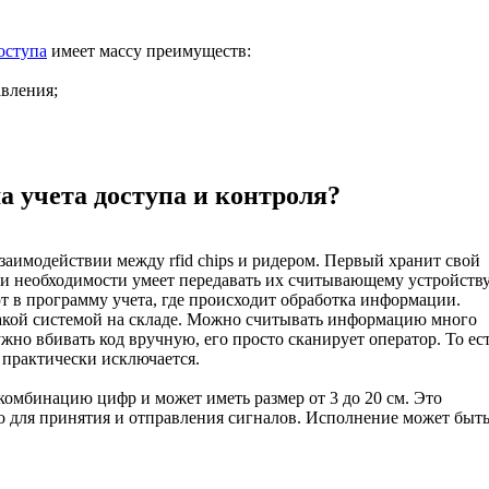
оступа
имеет массу преимуществ:
вления;
ма учета доступа и контроля?
заимодействии между rfid chips и ридером. Первый хранит свой
ри необходимости умеет передавать их считывающему устройству
в программу учета, где происходит обработка информации.
такой системой на складе. Можно считывать информацию много
ужно вбивать код вручную, его просто сканирует оператор. То ес
 практически исключается.
омбинацию цифр и может иметь размер от 3 до 20 см. Это
о для принятия и отправления сигналов. Исполнение может быт