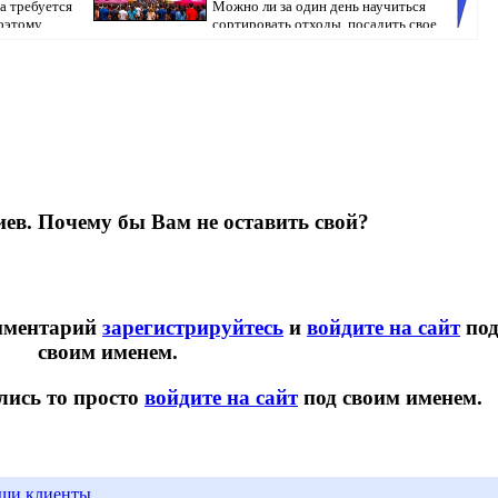
а требуется
Можно ли за один день научиться
оэтому
сортировать отходы, посадить свое
первое ...
Казахст
ев. Почему бы Вам не оставить свой?
омментарий
зарегистрируйтесь
и
войдите на сайт
по
своим именем.
лись то просто
войдите на сайт
под своим именем.
ши клиенты