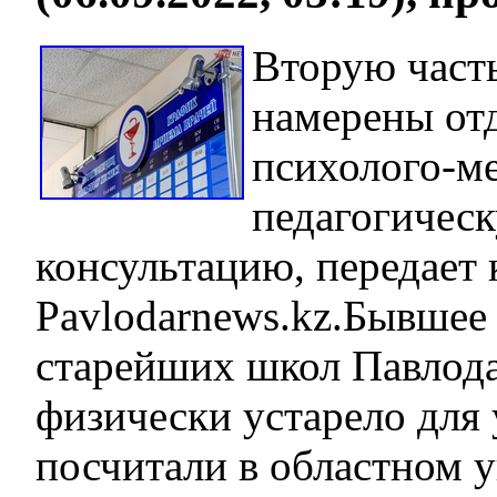
Вторую част
намерены от
психолого-м
педагогичес
консультацию, передает
Pavlodarnews.kz.Бывшее 
старейших школ Павлода
физически устарело для 
посчитали в областном 