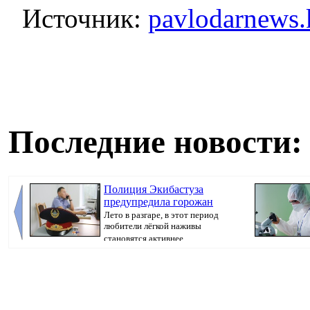
Источник:
pavlodarnews.
Последние новости:
Полиция Экибастуза
предупредила горожан
Лето в разгаре, в этот период
любители лёгкой наживы
становятся активнее,...
Pavlodarnews.kz.