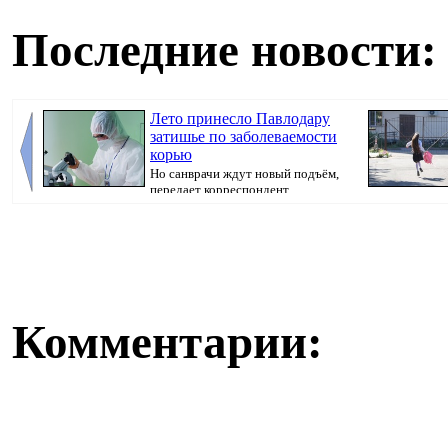
Последние новости:
Лето принесло Павлодару
затишье по заболеваемости
корью
Но санврачи ждут новый подъём,
передает корреспондент
Pavlodarnews.kz. ...
Комментарии: