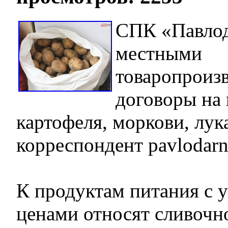
СПК «Павлод
местными
товаропроиз
договоры на 
картофеля, моркови, лука
корреспондент pavlodarn
К продуктам питания с
ценами относят сливочн