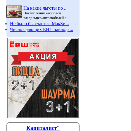
На какие льготы по ...
Послабления касаются
владельцев автомобилей с...
Не было бы счастья: МакSи...
Число сдающих ЕНТ павлода...
Лето принесло Павлодару
«Расцве
затишье по заболеваемости
незако
корью
обернул
Капиталист"
павлод
Но санврачи ждут новый подъём,