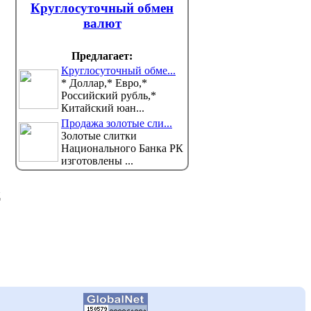
передает корреспондент
Круглосуточный обмен
О наруше
news.kz. ...
узнали благодаря присланной 
валют
Предлагает:
Круглосуточный обме...
* Доллар,* Евро,*
Российский рубль,*
Китайский юан...
Продажа золотые сли...
Золотые слитки
Национального Банка РК
изготовлены ...
д