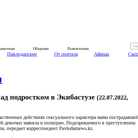
авочная
Общение
Развлечения
Павлодарские
От портала
Афиша
Скор
и
ад подростком в Экибастузе
(22.07.2022,
ьственных действиях сексуального характера мама пострадавше
ей девочки заявила в полицию. Подозреваемого в преступлении
ли, передает корреспондент Pavlodarnews.kz.