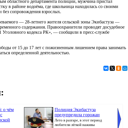
ым областного департамента полиции, мужчина пристал
стку в районе водоёма, где школьница находилась со своими
и без сопровождения взрослых.
еваемого — 28-летнего жителя сельской зоны Экибастуза —
временного содержания. Правоохранители проводят досудебное
п.1 Уголовного кодекса РК», — сообщили в пресс-службе
боды от 15 до 17 лет с пожизненным лишением права занимать
аться определенной деятельностью.
:
: о чём
Полиция Экибастуза
 с
предупредила горожан
рской
Лето в разгаре, в этот период
любители лёгкой наживы