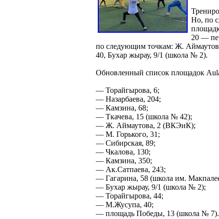
Трениро
Но, по 
площадк
20 — пе
по следующим точкам: Ж. Аймаутова
40, Бухар жырау, 9/1 (школа № 2).
Обновленный список площадок Aula
— Торайгырова, 6;
— Назарбаева, 204;
— Камзина, 68;
— Ткачева, 15 (школа № 42);
— Ж. Аймаутова, 2 (ВКЭиК);
— М. Горького, 31;
— Сибирская, 89;
— Чкалова, 130;
— Камзина, 350;
— Ак.Сатпаева, 243;
— Гагарина, 58 (школа им. Макпалее
— Бухар жырау, 9/1 (школа № 2);
— Торайгырова, 44;
— М.Жусупа, 40;
— площадь Победы, 13 (школа № 7).