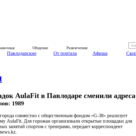
авочная
Общение
Развлечения
Павлодарские
От портала
Афиша
Скор
и
док AulaFit в Павлодаре сменили адреса
ров: 1989
города совместно с общественным фондом «G-38» реализует
му AulaFit. Для горожан организовали открытые площадки для
ных занятий спортом с тренерами, передает корреспондент
news.kz.