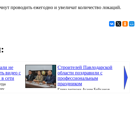
ачнут проводить ежегодно и увеличат количество локаций.
:
али не
Строителей Павлодарской
ть видео с
области поздравили с
в сети
профессиональным
праздником
егда
ину
Глава региона Асаин Байханов
вручил им государственные, ведомственные и о...
сферах 