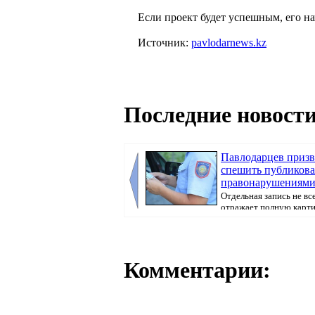
Если проект будет успешным, его н
Источник:
pavlodarnews.kz
Последние новости
Павлодарцев призв
спешить публикова
правонарушениями 
Отдельная запись не вс
отражает полную карт
произошедшего, передае...
Комментарии: