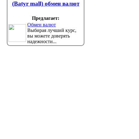
(Batyr mall) обмен валют
Предлагает:
Обмен валют
Выбирая лучший курс,
вы можете доверять
надежности...
Меньше поваров, больше
Поступл
инженеров: в колледжах
изменил
Павлодара перераспределили
павлода
бюджет
Абитурие
заявлений
Регион нуждается в специалистах в
строительства и обрабатывающего ...
Pavlodarnew...