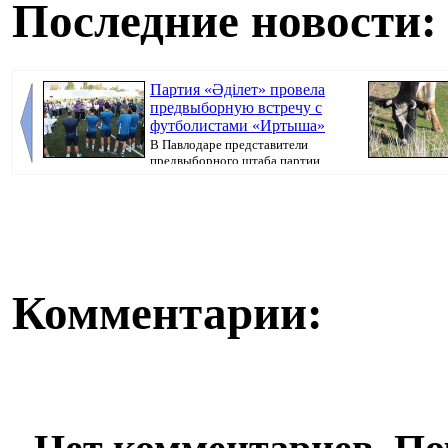
Последние новости:
Партия «Әділет» провела
предвыборную встречу с
футболистами «Иртыша»
В Павлодаре представители
предвыборного штаба партии
«Әділет» прове...
передает Pavlo.
Комментарии: