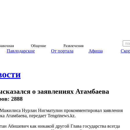
авочная
Общение
Развлечения
Павлодарские
От портала
Афиша
Скор
вости
сказался о заявлениях Атамбаева
ров: 2888
Мажилиса Нурлан Нигматулин прокомментировал заявления
ка Атамбаева, передает Tengrinews.kz.
тан Абишевич как никакой другой Глава государства всегда