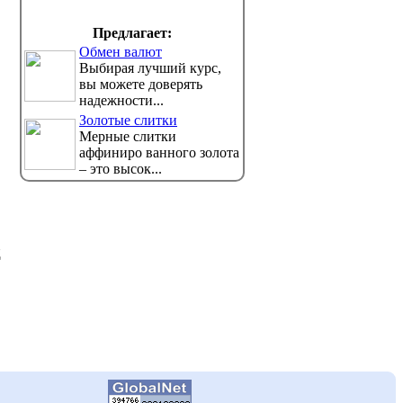
избирательной комиссии показали
Узкие сп
нь, который...
направлять пациентов на доп
Предлагает:
Обмен валют
Выбирая лучший курс,
вы можете доверять
надежности...
Золотые слитки
Мерные слитки
аффиниро ванного золота
– это высок...
д