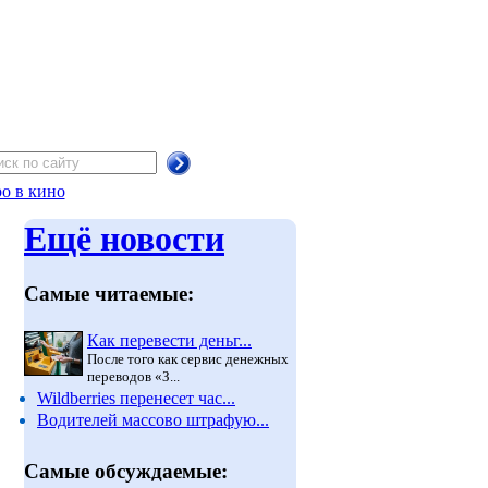
о в кино
Ещё новости
Самые читаемые:
Как перевести деньг...
После того как сервис денежных
переводов «З...
Wildberries перенесет час...
Водителей массово штрафую...
Самые обсуждаемые: