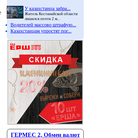
У казахстанца забра...
е
Житель Костанайской области
лишился почти 2 м...
Водителей массово штрафую...
Казахстанцам упростят пог...
Графа «против всех» на
В Казах
выборах в Курултай: как
правил
будет выглядеть бюллетень
- как эт
ГЕРМЕС 2, Обмен валют
пациен
На заседании Центральной