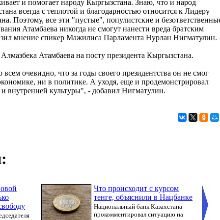
ивает и помогает народу Кыргызстана. Знаю, что и народ
тана всегда с теплотой и благодарностью относится к Лидеру
ана. Поэтому, все эти "пустые", популистские и безответственны
вания Атамбаева никогда не смогут нанести вреда братским
азил мнение спикер Мажилиса Парламента Нурлан Нигматулин.
Алмазбека Атамбаева на посту президента Кыргызстана.
о всем очевидно, что за годы своего президентства он не смог
 экономике, ни в политике. А уходя, еще и продемонстрировал
 и внутренней культуры", - добавил Нигматулин.
:
новой
Что происходит с курсом
ько
тенге, объяснили в Нацбанке
свободу
Национальный банк Казахстана
прокомментировал ситуацию на
едседателя