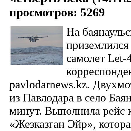
просмотров: 5269
На баянауль
приземлился
самолет Let-
корреспонде
pavlodarnews.kz. Двухм
из Павлодара в село Бая
минут. Выполнила рейс 
«Жезказган Эйр», котор