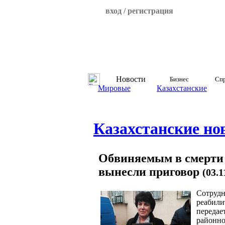
вход / регистрация
Новости
Бизнес
Спр
Мировые
Казахстанские
Казахстанские но
Обвиняемым в смерти 
вынесли приговор
(03.1
Сотрудн
реабили
передае
районно