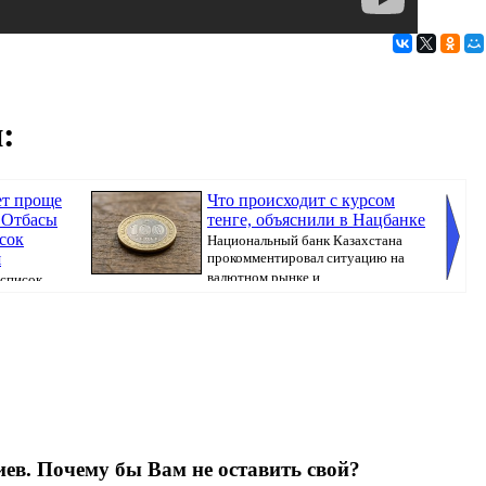
:
ет проще
Что происходит с курсом
 Отбасы
тенге, объяснили в Нацбанке
сок
Национальный банк Казахстана
я
прокомментировал ситуацию на
валютном рынке и ...
 список
в ипот...
бюллете
ев. Почему бы Вам не оставить свой?