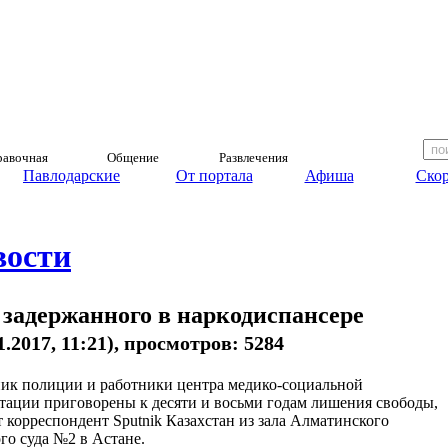
авочная
Общение
Развлечения
Павлодарские
От портала
Афиша
Скор
вости
задержанного в наркодиспансере
1.2017, 11:21), просмотров: 5284
ик полиции и работники центра медико-социальной
тации приговорены к десяти и восьми годам лишения свободы,
т корреспондент Sputnik Казахстан из зала Алматинского
го суда №2 в Астане.