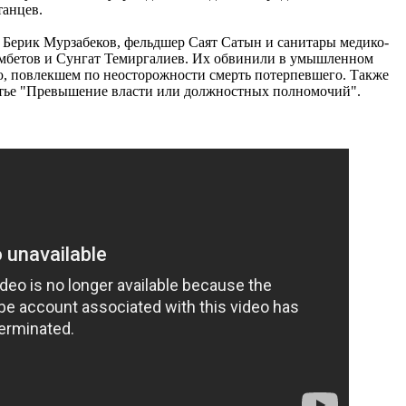
танцев.
 Берик Мурзабеков, фельдшер Саят Сатын и санитары медико-
мбетов и Сунгат Темиргалиев. Их обвинили в умышленном
ю, повлекшем по неосторожности смерть потерпевшего. Также
атье "Превышение власти или должностных полномочий".