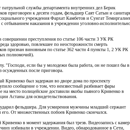
 патрульной службы департамента внутренних дел Берик
ков приговорен к десяти годам, фельдшер Саят Сатын и санита
социального учреждения Фархат Камбетов и Сунгат Темиргалие
 с отбыванием наказания в учреждении уголовно-исполнительн
совершении преступления по статье 106 части 3 УК РК
реда здоровью, повлекшее по неосторожности смерть
ков признан виновным по статье 362 части 4 пункты 1, 2 УК РК
ых полномочий).
у. "Господи, если бы у молодежи была работа, он не пошел бы в
из осужденных после приговора.
лай Кривенко был задержан во дворе дома по проспекту
ило сообщение о том, что неизвестный разбивает фары
на место полицейские доставили якобы пьяного Кривенко в
ции Астаны для освидетельствования.
и ударил фельдшера. Для усмирения мужчины младший сержант
 его. От множественных побоев Кривенко скончался.
й Кривенко в момент задержания был трезв. Видеозапись с камер
чину избивали в учреждении. Видео, обнародованное в Сети,