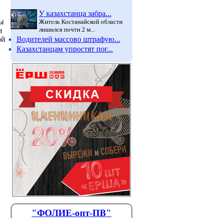
У казахстанца забра...
ры
Житель Костанайской области
лишился почти 2 м...
в
Водителей массово штрафую...
ой
Казахстанцам упростят пог...
"ФОЛИЕ-опт-ПВ"