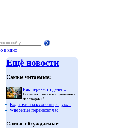
о в кино
Ещё новости
Самые читаемые:
Как перевести деньг...
После того как сервис денежных
переводов «З...
Водителей массово штрафую...
Wildberries перенесет час...
Самые обсуждаемые: