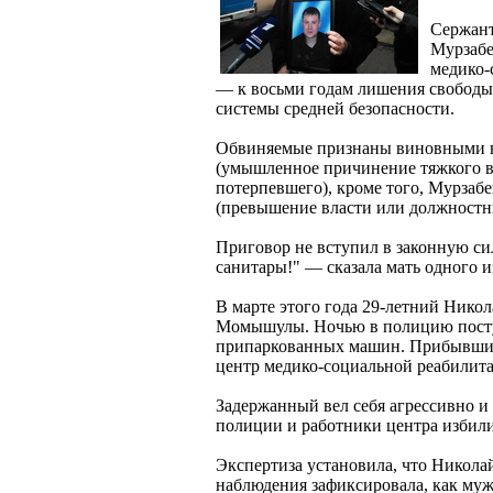
Сержант
Мурзабе
медико-
— к восьми годам лишения свободы
системы средней безопасности.
Обвиняемые признаны виновными в 
(умышленное причинение тяжкого в
потерпевшего), кроме того, Мурзабе
(превышение власти или должностн
Приговор не вступил в законную сил
санитары!" — сказала мать одного 
В марте этого года 29-летний Нико
Момышулы. Ночью в полицию поступ
припаркованных машин. Прибывшие 
центр медико-социальной реабилита
Задержанный вел себя агрессивно 
полиции и работники центра избили
Экспертиза установила, что Никола
наблюдения зафиксировала, как муж